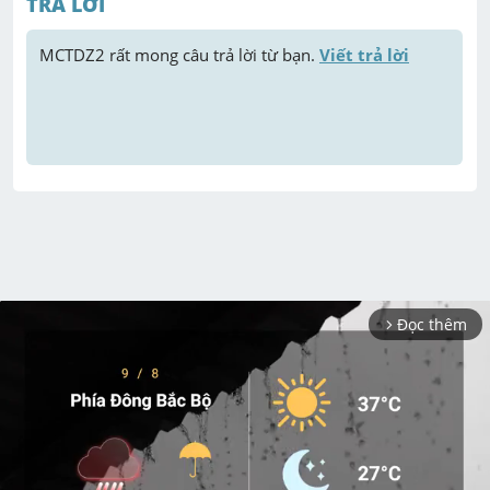
TRẢ LỜI
MCTDZ2
 rất mong câu trả lời từ bạn. 
Viết trả lời
Đọc thêm
arrow_forward_ios