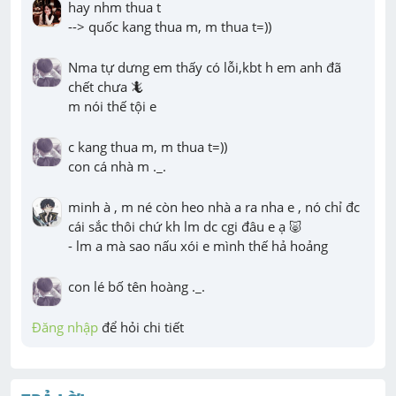
hay nhm thua t

--> quốc kang thua m, m thua t=))
Nma tự dưng em thấy có lỗi,kbt h em anh đã 
chết chưa 🦎

m nói thế tội e
c kang thua m, m thua t=))

con cá nhà m ._.
minh à , m né còn heo nhà a ra nha e , nó chỉ đc 
cái sắc thôi chứ kh lm dc cgi đâu e ạ 🐷

- lm a mà sao nấu xói e mình thế hả hoảng
con lé bố tên hoàng ._.
Đăng nhập
 để hỏi chi tiết