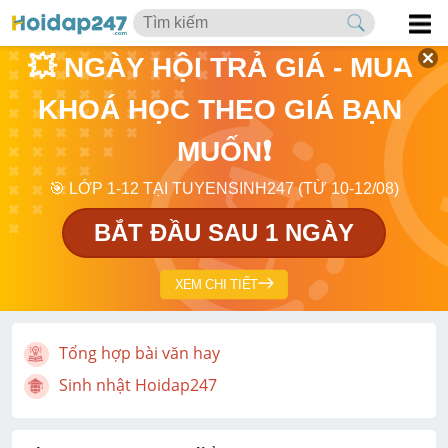
💥 NGÀY HỘI TRẢ GIÁ - MUA 
KHOÁ HỌC THEO GIÁ BẠN 
MUỐN❗
🎯 LỚP 1-12 TẠI TUYENSINH247 (TỪ 10-12/08)
BẮT ĐẦU SAU 1 NGÀY
XEM CHI TIẾT
Tổng hợp bài văn hay
Sinh nhật Hoidap247