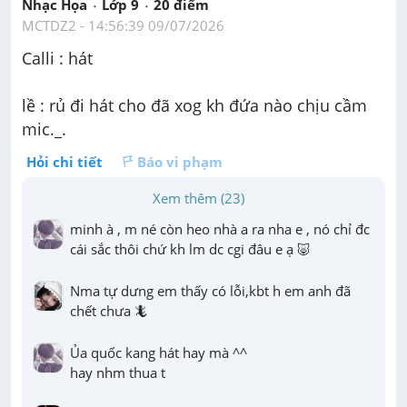
Nhạc Họa
Lớp 9
20
 điểm 
MCTDZ2
 - 
14:56:39 09/07/2026
Calli : hát
lề : rủ đi hát cho đã xog kh đứa nào chịu cầm 
mic._.
Hỏi chi tiết
Báo vi phạm
Xem thêm (23)
minh à , m né còn heo nhà a ra nha e , nó chỉ đc 
cái sắc thôi chứ kh lm dc cgi đâu e ạ 🐷
Nma tự dưng em thấy có lỗi,kbt h em anh đã 
chết chưa 🦎
Ủa quốc kang hát hay mà ^^

hay nhm thua t