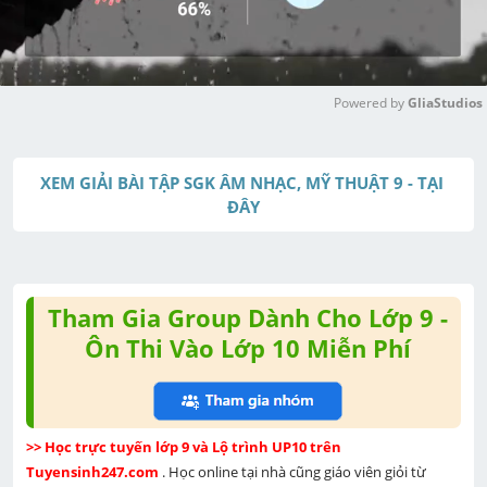
Powered by 
GliaStudios
M
u
XEM GIẢI BÀI TẬP SGK ÂM NHẠC, MỸ THUẬT 9 - TẠI 
t
ĐÂY
e
Tham Gia Group Dành Cho Lớp 9 -
Ôn Thi Vào Lớp 10 Miễn Phí
>> Học trực tuyến lớp 9 và Lộ trình UP10 trên 
Tuyensinh247.com 
. Học online tại nhà cũng giáo viên giỏi từ 