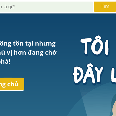
Tìm
ông tồn tại nhưng 
hú vị hơn đang chờ 
há!