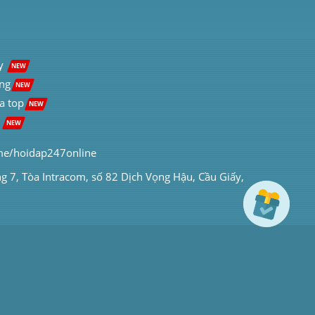
y  
NEW
ng
NEW
a top
NEW
 
NEW
me/hoidap247online
ng 7, Tòa Intracom, số 82 Dịch Vọng Hậu, Cầu Giấy, 