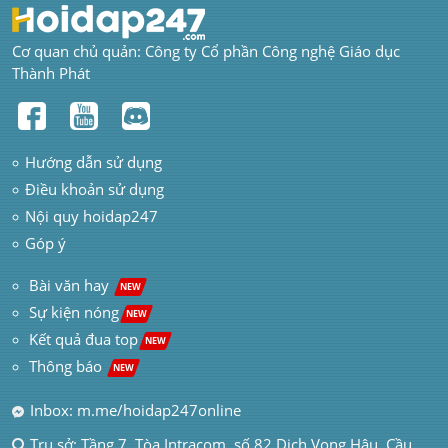
Cơ quan chủ quản: Công ty Cổ phần Công nghệ Giáo dục 
Thành Phát
Hướng dẫn sử dụng
Điều khoản sử dụng
Nội quy hoidap247
Góp ý
 Bài văn hay  
NEW
Sự kiện nóng
NEW
Kết quả đua top
NEW
Thông báo 
NEW
Inbox: m.me/hoidap247online
Trụ sở: Tầng 7, Tòa Intracom, số 82 Dịch Vọng Hậu, Cầu 