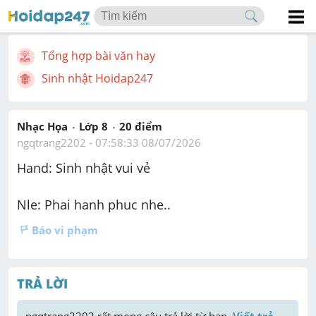
Tổng hợp bài văn hay
Sinh nhật Hoidap247
Nhạc Họa
Lớp 8
20
 điểm 
ngqtrang2202
 - 
07:58:33 08/07/2026
Hand: Sinh nhật vui vẻ
Nle: Phai hanh phuc nhe..
Báo vi phạm
TRẢ LỜI
ngqtrang2202
 rất mong câu trả lời từ bạn. 
Viết trả 