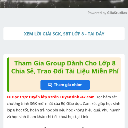
Powered by 
GliaStudios
M
u
XEM LỜI GIẢI SGK, SBT LỚP 8 - TẠI ĐÂY
t
e
Tham Gia Group Dành Cho Lớp 8
Chia Sẻ, Trao Đổi Tài Liệu Miễn Phí
>> Học trực tuyến lớp 8 trên Tuyensinh247.com 
Học bám sát 
chương trình SGK mới nhất của Bộ Giáo dục. Cam kết giúp học sinh 
lớp 8 học tốt, hoàn trả học phí nếu học không hiệu quả. Phụ huynh 
và học sinh tham khảo chi tiết khoá học tại: Link 