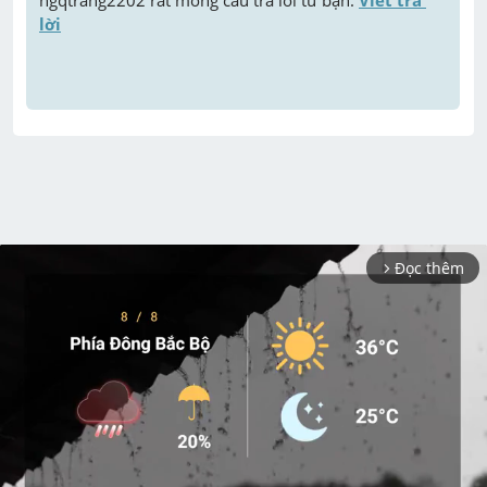
lời
Đọc thêm
arrow_forward_ios