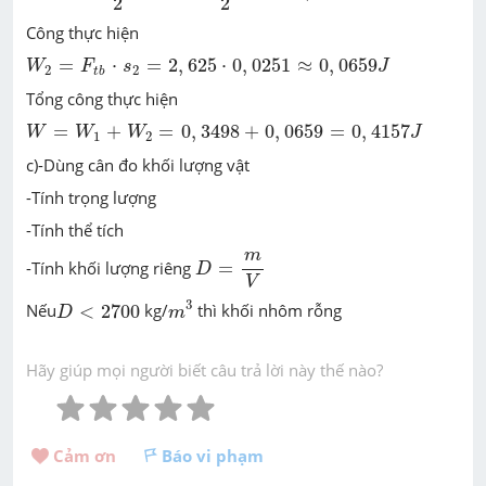
2
2
Công thực hiện
W
2
=
F
t
b
⋅
s
2
=
2
,
625
⋅
0
,
0251
≈
0
,
0659
J
=
⋅
=
2
,
625
⋅
0
,
0251
≈
0
,
0659
W
F
s
J
2
2
t
b
Tổng công thực hiện
W
=
W
1
+
W
2
=
0
,
3498
+
0
,
0659
=
0
,
4157
J
=
+
=
0
,
3498
+
0
,
0659
=
0
,
4157
W
W
W
J
1
2
c)-Dùng cân đo khối lượng vật
-Tính trọng lượng
-Tính thể tích
D
=
m
V
m
-Tính khối lượng riêng
=
D
V
m
3
D
<
2700
3
Nếu
<
2700
kg/
thì khối nhôm rỗng
D
m
Hãy giúp mọi người biết câu trả lời này thế nào?
Cảm ơn 
Báo vi phạm