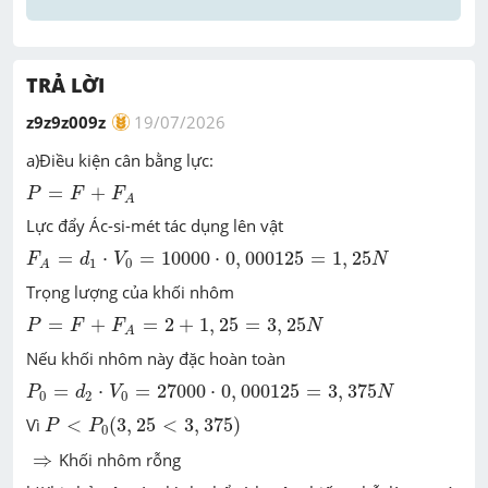
TRẢ LỜI
z9z9z009z
19/07/2026
a)Điều kiện cân bằng lực:
P
=
F
+
F
A
=
+
P
F
F
A
Lực đẩy Ác-si-mét tác dụng lên vật
F
A
=
d
1
⋅
V
0
=
10000
⋅
0
,
000125
=
1
,
25
N
=
⋅
=
10000
⋅
0
,
000125
=
1
,
25
F
d
V
N
1
0
A
Trọng lượng của khối nhôm
P
=
F
+
F
A
=
2
+
1
,
25
=
3
,
25
N
=
+
=
2
+
1
,
25
=
3
,
25
P
F
F
N
A
Nếu khối nhôm này đặc hoàn toàn
P
0
=
d
2
⋅
V
0
=
27000
⋅
0
,
000125
=
3
,
375
N
=
⋅
=
27000
⋅
0
,
000125
=
3
,
375
P
d
V
N
0
2
0
P
<
P
0
(
3
,
25
<
3
,
375
)
Vì
<
(
3
,
25
<
3
,
375
)
P
P
0
⇒
⇒
Khối nhôm rỗng