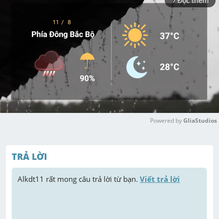
Đọc thêm
arrow_forward_ios
Powered by 
GliaStudios
M
u
TRẢ LỜI
t
e
Alkdt11
 rất mong câu trả lời từ bạn. 
Viết trả lời