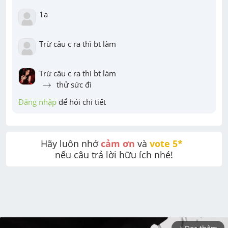
1a
Trừ câu c ra thì bt làm
→
→
 thử sức đi
Đăng nhập
 để hỏi chi tiết
Hãy luôn nhớ 
cảm ơn
 và 
vote 5* 
nếu câu trả lời hữu ích nhé!