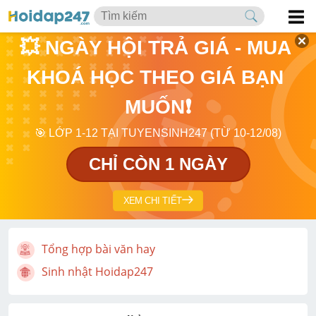
💥 NGÀY HỘI TRẢ GIÁ - MUA 
KHOÁ HỌC THEO GIÁ BẠN 
MUỐN❗
🎯 LỚP 1-12 TẠI TUYENSINH247 (TỪ 10-12/08)
CHỈ CÒN 1 NGÀY
XEM CHI TIẾT
Tổng hợp bài văn hay
Sinh nhật Hoidap247