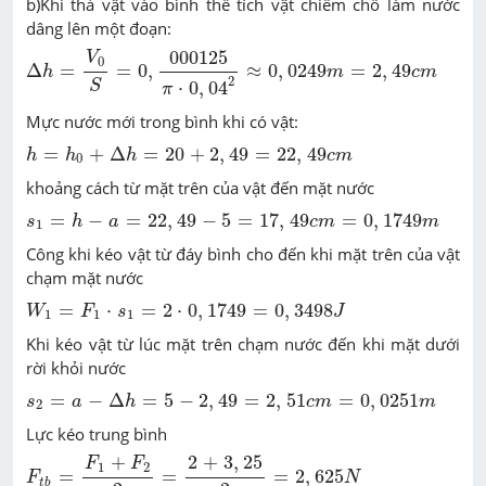
b)Khi thả vật vào bình thể tích vật chiếm chỗ làm nước
dâng lên một đoạn:
Δ
h
=
V
0
S
=
0
,
000125
π
⋅
0
,
04
2
≈
0
,
0249
m
=
2
,
49
c
m
000125
V
0
Δ
=
=
0
,
≈
0
,
0249
=
2
,
49
h
m
c
m
2
⋅
0
,
04
S
π
Mực nước mới trong bình khi có vật:
h
=
h
0
+
Δ
h
=
20
+
2
,
49
=
22
,
49
c
m
=
+
Δ
=
20
+
2
,
49
=
22
,
49
h
h
h
c
m
0
khoảng cách từ mặt trên của vật đến mặt nước
s
1
=
h
-
a
=
22
,
49
-
5
=
17
,
49
c
m
=
0
,
1749
m
=
−
=
22
,
49
−
5
=
17
,
49
=
0
,
1749
s
h
a
c
m
m
1
Công khi kéo vật từ đáy bình cho đến khi mặt trên của vật
chạm mặt nước
W
1
=
F
1
⋅
s
1
=
2
⋅
0
,
1749
=
0
,
3498
J
=
⋅
=
2
⋅
0
,
1749
=
0
,
3498
W
F
s
J
1
1
1
Khi kéo vật từ lúc mặt trên chạm nước đến khi mặt dưới
rời khỏi nước
s
2
=
a
-
Δ
h
=
5
-
2
,
49
=
2
,
51
c
m
=
0
,
0251
m
=
−
Δ
=
5
−
2
,
49
=
2
,
51
=
0
,
0251
s
a
h
c
m
m
2
Lực kéo trung bình
F
t
b
=
F
1
+
F
2
2
=
2
+
3
,
25
2
=
2
,
625
N
2
+
3
,
25
+
F
F
1
2
=
=
=
2
,
625
F
N
t
b