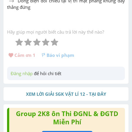
→
Dòng điện đổi chiều tại vị trí mặt phẳng khung dây
thẳng đứng
Hãy giúp mọi người biết câu trả lời này thế nào?
Cảm ơn 
1
Báo vi phạm
Đăng nhập
 để hỏi chi tiết
XEM LỜI GIẢI SGK VẬT LÍ 12 - TẠI ĐÂY
Group 2K8 ôn Thi ĐGNL & ĐGTD
Miễn Phí