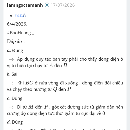
lamngoctamanh
17/07/2026
t
a
n
h
⋆
⋆
t
a
n
h
6/4/2026.
#BaoHuang._
Đ
á
p
á
n
Đ
á
á
:
p
n
a
. Đúng
a
→
→
Áp dụng quy tắc bàn tay phải cho thấy dòng điện ở
A
B
vị trí hiện tại chạy từ
đến
A
B
b
. Sai
b
B
C
→
→
Khi
ở nửa vòng đi xuống , dòng điện đổi chiều
B
C
Q
P
và chạy theo hướng từ
đến
Q
P
c
. Đúng
c
M
P
→
→
Đi từ
đến
, góc cắt đường sức từ giảm dần nên
M
P
0
cường độ dòng điện tức thời giảm từ cực đại về
0
d
. Đúng
d
→