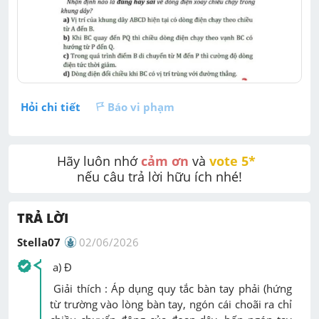
Hỏi chi tiết
Báo vi phạm
Hãy luôn nhớ 
cảm ơn
 và 
vote 5* 
nếu câu trả lời hữu ích nhé!
TRẢ LỜI
Stella07
02/06/2026
a) Đ
Giải thích : Áp dụng quy tắc bàn tay phải (hứng
từ trường vào lòng bàn tay, ngón cái choãi ra chỉ