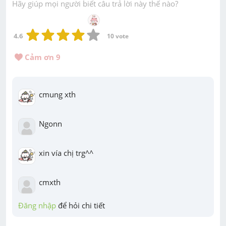
Hãy giúp mọi người biết câu trả lời này thế nào?
4.6
10
 vote
Cảm ơn 
9
cmung xth
Ngonn
xin vía chị trg^^
cmxth
Đăng nhập
 để hỏi chi tiết