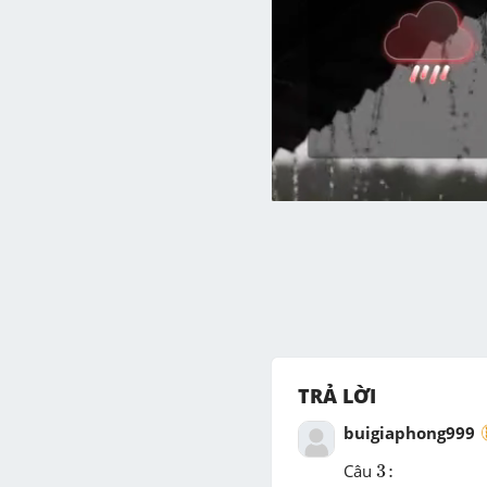
TRẢ LỜI
buigiaphong999
3
:
Câu
3
: