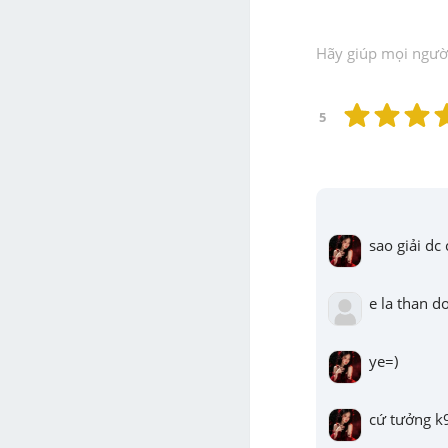
Hãy giúp mọi người 
5
sao giải dc 
e la than d
ye=)
cứ tưởng k