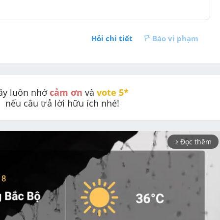
Hỏi chi tiết
Báo vi phạm
ãy luôn nhớ 
cảm ơn
 và 
vote 5* 
nếu câu trả lời hữu ích nhé!
Đọc thêm
arrow_forward_ios