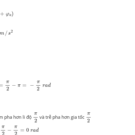
φ
a
)
+
)
φ
a
m
/
s
2
2
/
m
s
=
-
π
2
r
a
d
π
π
=
−
=
−
π
r
a
d
2
2
π
2
π
2
π
π
m pha hơn li độ
và trễ pha hơn gia tốc
2
2
π
2
=
0
r
a
d
π
π
−
=
0
r
a
d
2
2