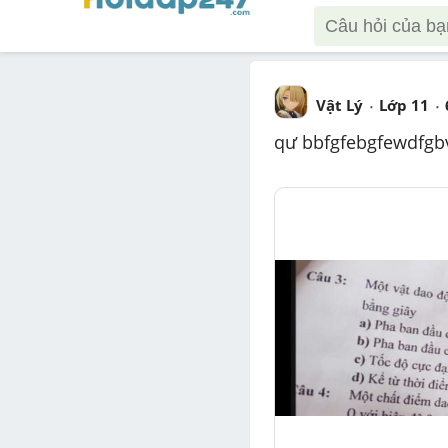
Vật Lý
Lớp 11
qư bbfgfebgfewdfgb