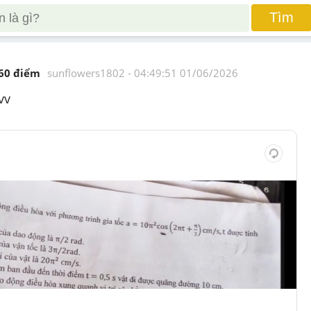
Tìm
60
 điểm 
sunflowers1802
 - 
04:49:51 01/06/2026
vv