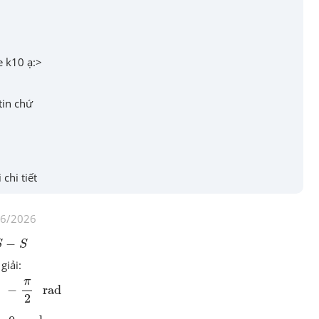
e k10 ạ:>
tin chứ
 chi tiết
06/2026
−
S
S
giải:
rad
π
−
 rad
2
ad