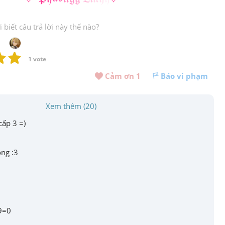
biết câu trả lời này thế nào?
1
 vote
Cảm ơn 
1
Báo vi phạm
Xem thêm (20)
cấp 3 =)
ong :3
9=0