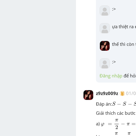
:>
ựa thiệt ra 
thế thì còn 
:>
Đăng nhập
 để hỏi
z9z9z009z
01/
S
-
S
-
S
-
S
Đáp án:
−
−
S
S
Giải thích các bước 
φ
=
π
2
-
π
=
-
π
2
π
a)
=
−
=
φ
π
2
φ
v
=
π
2
-
π
2
=
0
r
π
π