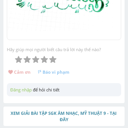
Hãy giúp mọi người biết câu trả lời này thế nào?
Cảm ơn 
Báo vi phạm
Đăng nhập
 để hỏi chi tiết
XEM GIẢI BÀI TẬP SGK ÂM NHẠC, MỸ THUẬT 9 - TẠI 
ĐÂY