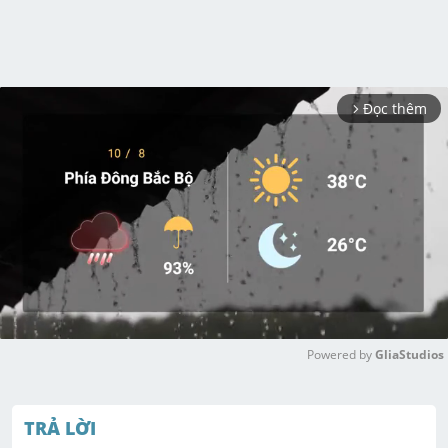
Đọc thêm
arrow_forward_ios
Powered by 
GliaStudios
M
u
TRẢ LỜI
t