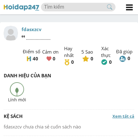
fdasxzcv
....................
Hay 
Xác 
Điểm số 
Đã giúp
Cảm ơn
5 Sao
nhất
thực
0
40
0
0
0
0
DANH HIỆU CỦA BẠN
Lính mới
KỆ SÁCH
Xem tất cả
fdasxzcv
 chưa chia sẻ cuốn sách nào