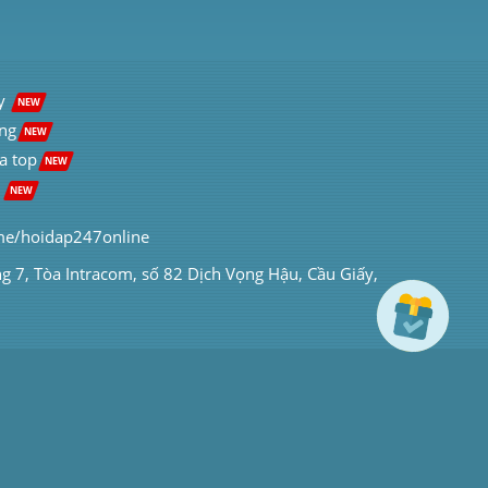
y  
NEW
ng
NEW
a top
NEW
 
NEW
me/hoidap247online
ng 7, Tòa Intracom, số 82 Dịch Vọng Hậu, Cầu Giấy, 