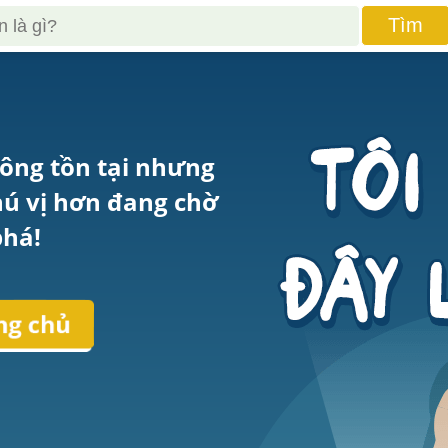
Tìm
ông tồn tại nhưng 
hú vị hơn đang chờ 
há!