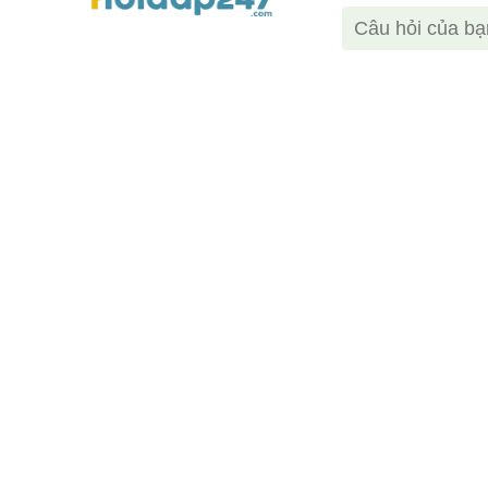
Cơ quan chủ quản: Công ty Cổ phần Công nghệ 
Giáo dục Thành Phát
Giấy phép thiết lập mạng xã hội trên mạng số 331/GP-BTTTT 