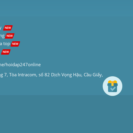
y  
NEW
ng
NEW
a top
NEW
 
NEW
me/hoidap247online
ng 7, Tòa Intracom, số 82 Dịch Vọng Hậu, Cầu Giấy, 