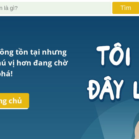
Tìm
ông tồn tại nhưng 
hú vị hơn đang chờ 
há!