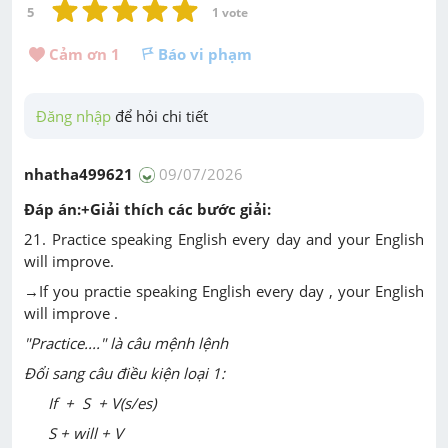
5
1
 vote
Cảm ơn 
1
Báo vi phạm
Đăng nhập
 để hỏi chi tiết
nhatha499621
09/07/2026
Đáp án:+Giải thích các bước giải:
21. Practice speaking English every day and your English
will improve.
→If you practie speaking English every day , your English
will improve .
"Practice...." là câu mệnh lệnh
Đổi sang câu điều kiện loại 1:
If + S + V(s/es)
S + will + V