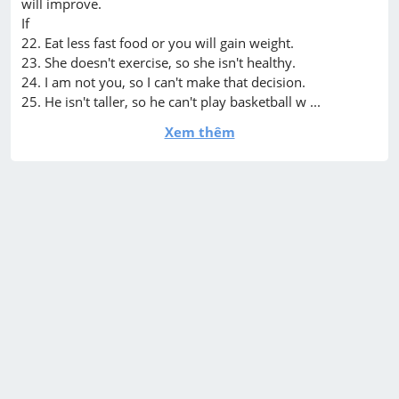
will improve.

If

22. Eat less fast food or you will gain weight.

23. She doesn't exercise, so she isn't healthy.

24. I am not you, so I can't make that decision.

25. He isn't taller, so he can't play basketball w ...
Xem thêm