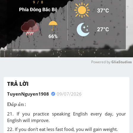
Powered by 
GliaStudios
M
u
TRẢ LỜI
t
e
TuyenNguyen1908
09/07/2026
Đ
a
p
a
n
:
Đ
:
a
p
a
n
21. If you practice speaking English every day, your
English will improve.
22. If you don't eat less fast food, you will gain weight.