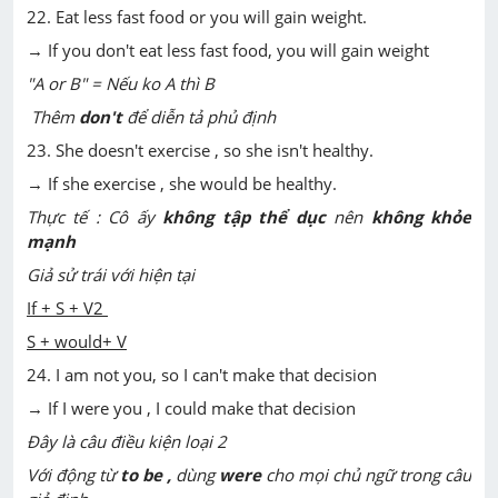
22. Eat less fast food or you will gain weight.
→ If you don't eat less fast food, you will gain weight
"A or B" = Nếu ko A thì B
Thêm
don't
để diễn tả phủ định
23. She doesn't exercise , so she isn't healthy.
→ If she exercise , she would be healthy.
Thực tế : Cô ấy
không tập thể dục
nên
không khỏe
mạnh
Giả sử trái với hiện tại
If + S + V2
S + would+ V
24. I am not you, so I can't make that decision
→ If I were you , I could make that decision
Đây là câu điều kiện loại 2
Với động từ
to be ,
dùng
were
cho mọi chủ ngữ trong câu