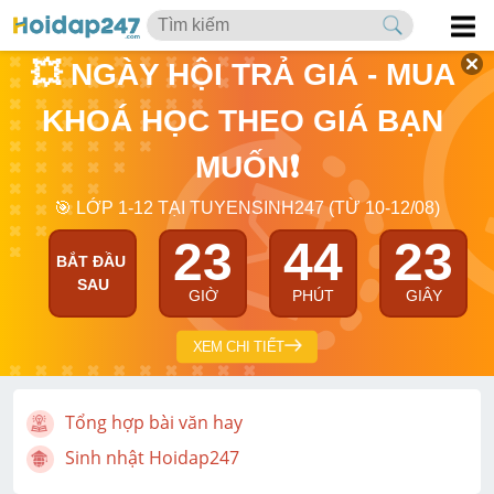
💥 NGÀY HỘI TRẢ GIÁ - MUA 
KHOÁ HỌC THEO GIÁ BẠN 
MUỐN❗
🎯 LỚP 1-12 TẠI TUYENSINH247 (TỪ 10-12/08)
23
44
22
BẮT ĐẦU 
SAU
GIỜ
PHÚT
GIÂY
XEM CHI TIẾT
Tổng hợp bài văn hay
Sinh nhật Hoidap247