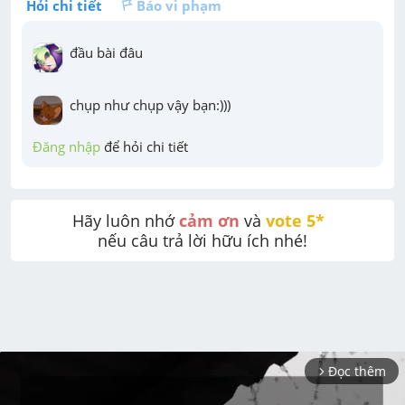
Hỏi chi tiết
Báo vi phạm
đầu bài đâu
chụp như chụp vậy bạn:)))
Đăng nhập
 để hỏi chi tiết
Hãy luôn nhớ 
cảm ơn
 và 
vote 5* 
nếu câu trả lời hữu ích nhé!
Đọc thêm
arrow_forward_ios