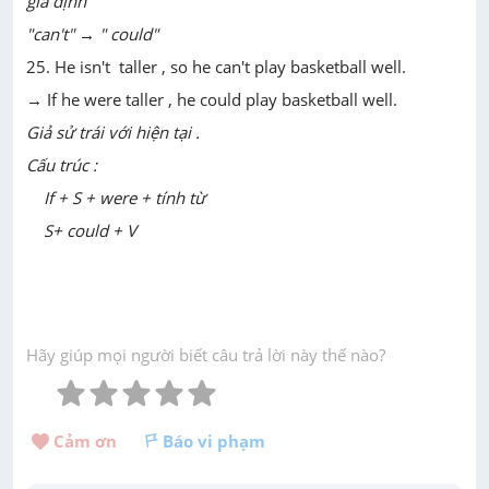
giả định
"can't" → " could"
25. He isn't taller , so he can't play basketball well.
→ If he were taller , he could play basketball well.
Giả sử trái với hiện tại .
Cấu trúc :
If + S + were + tính từ
S+ could + V
Hãy giúp mọi người biết câu trả lời này thế nào?
Cảm ơn 
Báo vi phạm