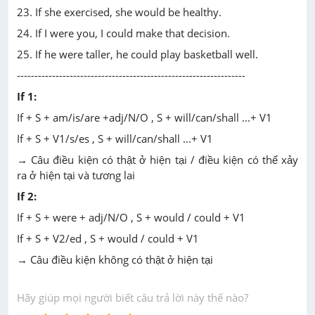
23. If she exercised, she would be healthy.
24. If I were you, I could make that decision.
25. If he were taller, he could play basketball well.
-----------------------------------------------------------------
If 1:
If + S + am/is/are +adj/N/O , S + will/can/shall ...+ V1
If + S + V1/s/es , S + will/can/shall ...+ V1
→ Câu điều kiện có thật ở hiện tại / điều kiện có thể xảy
ra ở hiện tại và tương lai
If 2:
If + S + were + adj/N/O , S + would / could + V1
If + S + V2/ed , S + would / could + V1
→ Câu điều kiện không có thật ở hiện tại
Hãy giúp mọi người biết câu trả lời này thế nào?