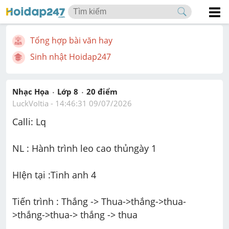
Tổng hợp bài văn hay
Sinh nhật Hoidap247
Nhạc Họa
Lớp 8
20
 điểm 
LuckVoItia
 - 
14:46:31 09/07/2026
Calli: Lq
NL : Hành trình leo cao thủngày 1
HIện tại :Tinh anh 4
Tiến trình : Thắng -> Thua->thắng->thua-
>thắng->thua-> thắng -> thua