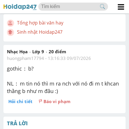
Tổng hợp bài văn hay
Sinh nhật Hoidap247
Nhạc Họa
Lớp 9
20
 điểm 
huongpham17794
 - 
13:16:33 09/07/2026
:
:
gothic 
 b?
:
:
NL 
 m tin nó thì m ra nch với nó đi m t khcan 
thằng b như m đâu :)
Hỏi chi tiết
Báo vi phạm
TRẢ LỜI