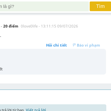
Tìm
20
 điểm 
0love0life
 - 
13:11:15 09/07/2026
.
Hỏi chi tiết
Báo vi phạm
ết
trả lời từ bạn. 
Viết trả lời