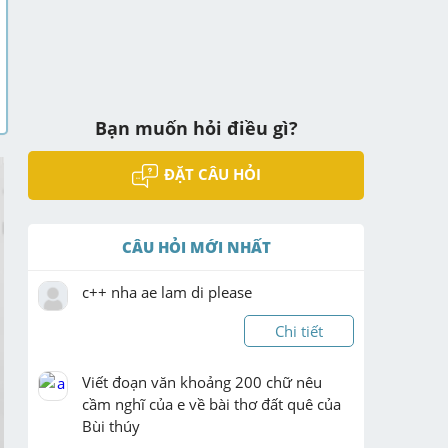
Bạn muốn hỏi điều gì?
ĐẶT CÂU HỎI
CÂU HỎI MỚI NHẤT
c++ nha ae lam di please
Chi tiết
Viết đoạn văn khoảng 200 chữ nêu 
cầm nghĩ của e về bài thơ đất quê của 
Bùi thúy