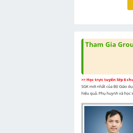
Tham Gia Group
>> Học trực tuyến lớp 6 c
SGK mới nhất của Bộ Giáo dục
hiệu quả. Phụ huynh và học si