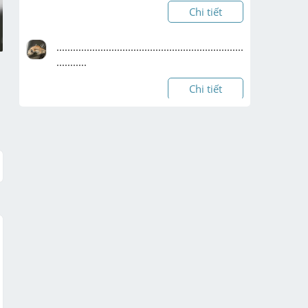
Chi tiết
....................................................................
...........
Chi tiết
làm phần b và c thôi ạ , nhanh cho 
mình với
Chi tiết
cứu e 
vớiiiiiiiiiiiiiiiiiiiiiiiiiiiiiiiiiiiiiiiiiiiiiiiiiiiiiiiiiiiiiii
iiiiiiiii ạaaaaaaaaaaaaaaa
Chi tiết
Mik mới hok  ak giải hộ mik vs ak