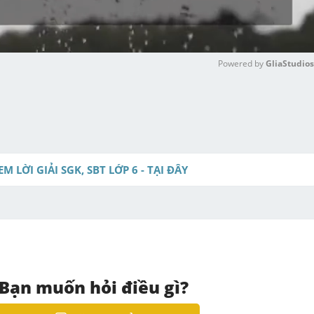
Powered by 
GliaStudios
M
u
t
e
EM LỜI GIẢI SGK, SBT LỚP 6 - TẠI ĐÂY
Bạn muốn hỏi điều gì?