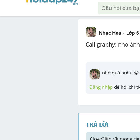
Nhạc Họa
Lớp 6
Calligraphy: nhớ ảnh
nhớ quá huhu 😭
Đăng nhập
 để hỏi chi ti
TRẢ LỜI
0love0life
 rất mong câu 