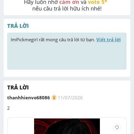
Hãy luôn nhớ 
cảm ơn
 và 
vote 5* 
nếu câu trả lời hữu ích nhé!
TRẢ LỜI
ImPickmegirI
 rất mong câu trả lời từ bạn. 
Viết trả lời
TRẢ LỜI
thanhhienvo68086
11/07/2026
2