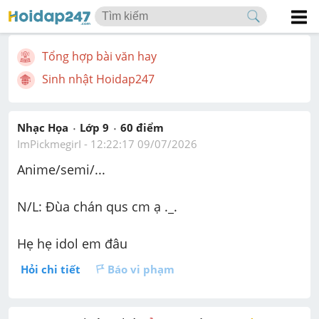
Tổng hợp bài văn hay
Sinh nhật Hoidap247
Nhạc Họa
Lớp 9
60
 điểm 
ImPickmegirI
 - 
12:22:17 09/07/2026
Anime/semi/... 
N/L: Đùa chán qus cm ạ ._. 
Hẹ hẹ idol em đâu 
Hỏi chi tiết
Báo vi phạm