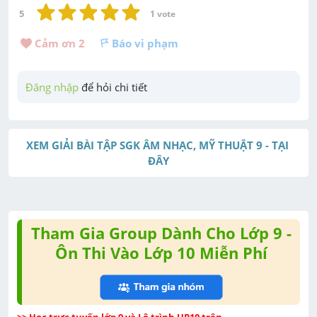
5
1
 vote
Cảm ơn 
2
Báo vi phạm
Đăng nhập
 để hỏi chi tiết
XEM GIẢI BÀI TẬP SGK ÂM NHẠC, MỸ THUẬT 9 - TẠI 
ĐÂY
Tham Gia Group Dành Cho Lớp 9 -
Ôn Thi Vào Lớp 10 Miễn Phí
>> Học trực tuyến lớp 9 và Lộ trình UP10 trên 