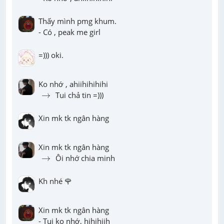
Thấy mình pmg khum.

- Có , peak me girl
=))) oki.
→
→
 Tui chả tin =)))
Xin mk tk ngân hàng
→
→
 Ôi nhớ chia minh
Kh nhé 🌹
Xin mk tk ngân hàng

- Tui ko nhớ, hihihiih