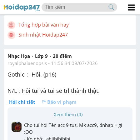
Tổng hợp bài văn hay
Sinh nhật Hoidap247
Nhạc Họa
Lớp 9
20
 điểm 
royalphalaenopsis
 - 
11:56:34 09/07/2026
:
:
Gothic 
 Hỏi. (p16)
N/L : Hỏi tui và tui sẽ trl thành thật.
Hỏi chi tiết
Báo vi phạm
Xem thêm (4)
Cho tui hỏi Tên acc 9 tus, Mk acc9, đnhap = gì 
:OO

- Ko nhớ , ahiihihihihi