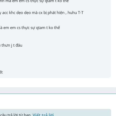
Linh mà em em cs thực sự qtam t ko thế
y acc khc dẹo dẹo mà cx bị phát hiện , huhu T-T
 thưn j t đâu
ết
câu trả lời từ bạn. 
Viết trả lời