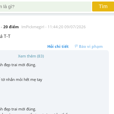
Tìm
20
 điểm 
ImPickmegirI
 - 
11:44:20 09/07/2026
á T-T
Hỏi chi tiết
Báo vi phạm
Xem thêm (83)
h đẹp trai mới đúng.
để tớ nhắn mỏi hết mẹ tay