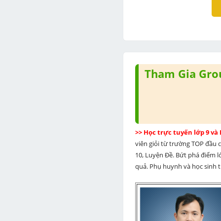
Tham Gia Grou
>> Học trực tuyến lớp 9 và
viên giỏi từ trường TOP đầu cả
10, Luyện Đề. Bứt phá điểm lớ
quả. Phụ huynh và học sinh th