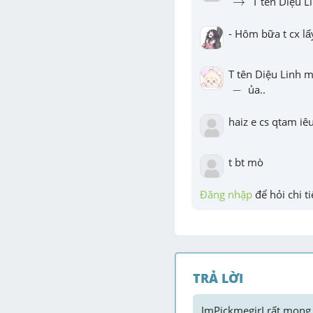
→
 T tên Diệu 
- Hôm bữa t cx lấ
-
−
 ủa..
haiz e cs qtam iêu
t bt mò
Đăng nhập
 để hỏi chi ti
TRẢ LỜI
ImPickmegirI
 rất mong 