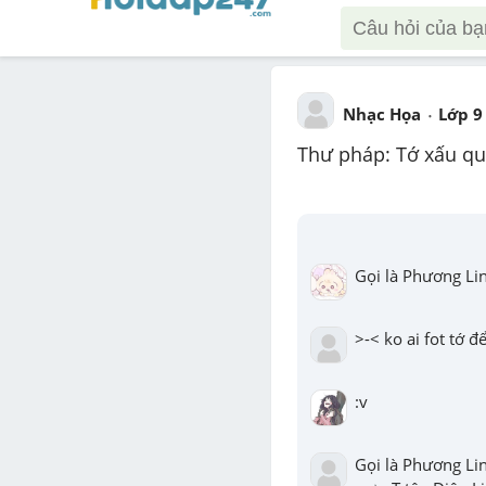
Nhạc Họa
Lớp 9
Thư pháp: Tớ xấu qu
Gọi là Phương Lin
>-< ko ai fot tớ 
:v
→