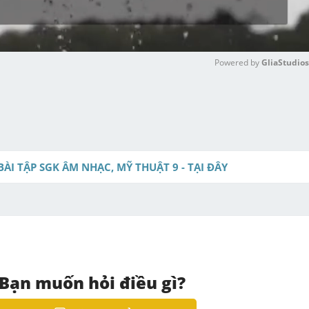
Powered by 
GliaStudios
M
u
t
e
BÀI TẬP SGK ÂM NHẠC, MỸ THUẬT 9 - TẠI ĐÂY
Bạn muốn hỏi điều gì?