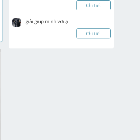
Chi tiết
giải giúp mình với ạ
Chi tiết
Giúp em vs ạ làm theo phần em vt 
trong vở ạ em cần gấp ạ 
Chi tiết
Làm giúp mình bài này với ạ,vẽ thêm 
hình nữa,không cần làm câu d đâu
Chi tiết
mọi người giúp mình với ạ , cần gấp ạ 
Chi tiết