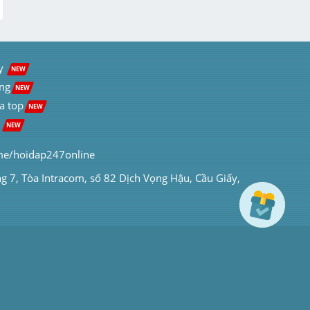
y  
NEW
ng
NEW
a top
NEW
 
NEW
me/hoidap247online
ng 7, Tòa Intracom, số 82 Dịch Vọng Hậu, Cầu Giấy, 