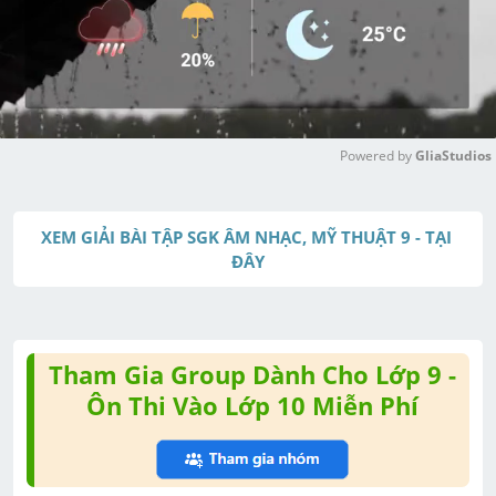
Powered by 
GliaStudios
M
u
XEM GIẢI BÀI TẬP SGK ÂM NHẠC, MỸ THUẬT 9 - TẠI 
t
ĐÂY
e
Tham Gia Group Dành Cho Lớp 9 -
Ôn Thi Vào Lớp 10 Miễn Phí