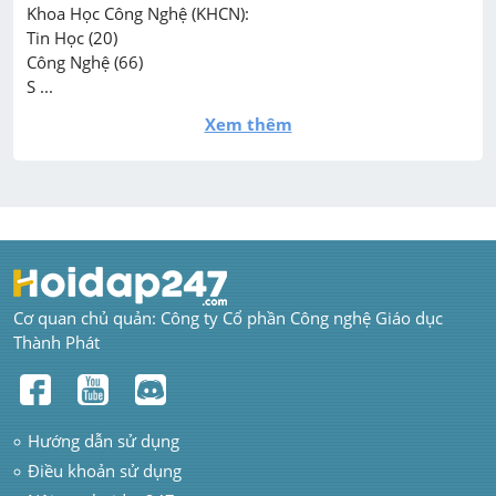
Khoa Học Công Nghệ (KHCN):

Tin Học (20)

Công Nghệ (66)

S ...
Xem thêm
Cơ quan chủ quản: Công ty Cổ phần Công nghệ Giáo dục 
Thành Phát
Hướng dẫn sử dụng
Điều khoản sử dụng