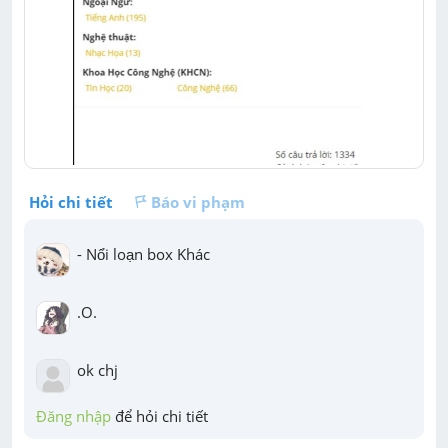
Hỏi chi tiết
Báo vi phạm
- Nổi loạn box Khác
.O.
ok chj
Đăng nhập
 để hỏi chi tiết