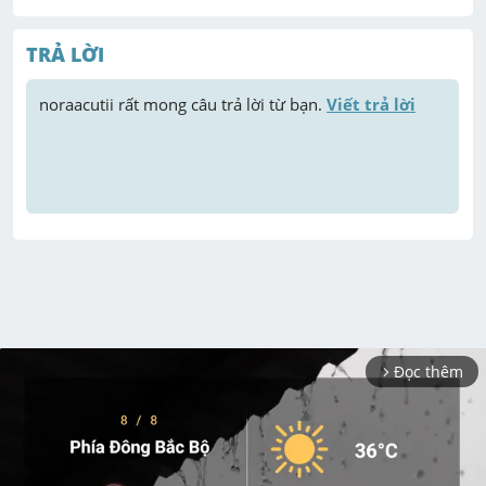
TRẢ LỜI
noraacutii
 rất mong câu trả lời từ bạn. 
Viết trả lời
Đọc thêm
arrow_forward_ios