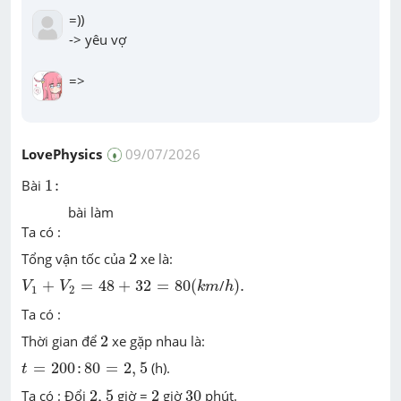
=))

-> yêu vợ
=>
LovePhysics
09/07/2026
1
:
Bài
1
:
bài làm
Ta có :
2
Tổng vận tốc của
2
xe là:
V
1
+
V
2
=
48
+
32
=
80
(
k
m
h
)
.
+
=
48
+
32
=
80
(
/
)
.
V
V
k
m
h
1
2
Ta có :
2
Thời gian để
2
xe gặp nhau là:
t
=
200
:
80
=
2
,
5
=
200
:
80
=
2
,
5
(h).
t
2
,
5
2
30
Ta có : Đổi
2
,
5
giờ =
2
giờ
30
phút.