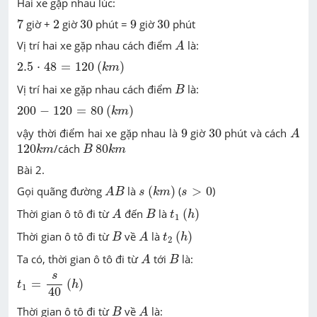
Hai xe gặp nhau lúc:
7
2
30
9
30
7
giờ +
2
giờ
30
phút =
9
giờ
30
phút
A
Vị trí hai xe gặp nhau cách điểm
là:
A
(
k
m
)
2.5
⋅
48
=
120
2.5
⋅
48
=
120
(
)
k
m
B
Vị trí hai xe gặp nhau cách điểm
là:
B
(
k
m
)
200
-
120
=
80
200
−
120
=
80
(
)
k
m
A
9
30
vậy thời điểm hai xe gặp nhau là
9
giờ
30
phút và cách
A
120
k
m
80
k
m
B
120
/cách
80
k
m
B
k
m
Bài 2.
A
B
(
k
m
)
s
>
0
s
Gọi quãng đường
là
(
)
(
>
0
)
A
B
s
k
m
s
A
(
h
)
B
t
1
Thời gian ô tô đi từ
đến
là
(
)
A
B
t
h
1
A
(
h
)
B
t
2
Thời gian ô tô đi từ
về
là
(
)
B
A
t
h
2
A
B
Ta có, thời gian ô tô đi từ
tới
là:
A
B
t
1
=
s
40
s
(
h
)
=
(
)
t
h
1
40
A
B
Thời gian ô tô đi từ
về
là:
B
A