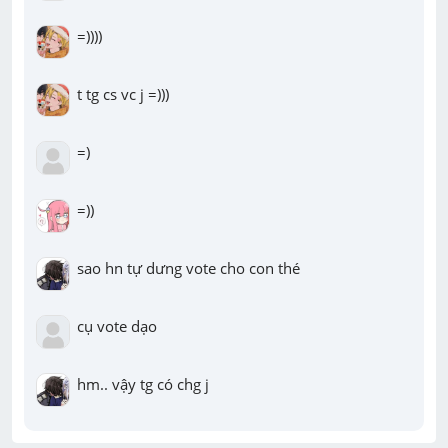
=))))
t tg cs vc j =)))
=)
=))
sao hn tự dưng vote cho con thé
cụ vote dạo
hm.. vậy tg có chg j