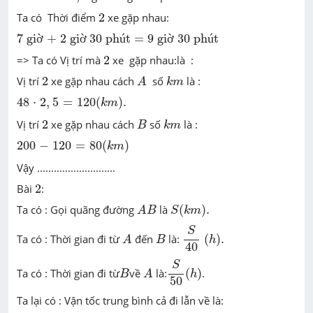
2
Ta có Thời điểm
2
xe gặp nhau:
7 giờ + 2 giờ 30 phút = 9 giờ 30 phút
7 gi
ờ
 + 2 gi
ờ
 30 ph
ú
t = 9 gi
ờ
 30 ph
ú
t
2
=> Ta có Vị trí mà
2
xe gặp nhau:là :
A
k
m
2
Vị trí
2
xe gặp nhau cách
số
là :
A
k
m
48
⋅
2
,
5
=
120
(
k
m
)
.
48
⋅
2
,
5
=
120
(
)
.
k
m
k
m
B
2
Vị trí
2
xe gặp nhau cách
số
là :
B
k
m
200
-
120
=
80
(
k
m
)
200
−
120
=
80
(
)
k
m
Vậy ............................
2
Bài
2
:
A
B
S
(
k
m
)
.
Ta có : Gọi quãng đường
là
(
)
.
A
B
S
k
m
S
40
(
h
)
.
S
A
B
Ta có : Thời gian đi từ
đến
là:
(
)
.
A
B
h
40
S
50
(
h
)
S
A
B
Ta có : Thời gian đi từ
về
là:
(
)
.
B
A
h
50
Ta lại có : Vận tốc trung bình cả đi lẫn về là: