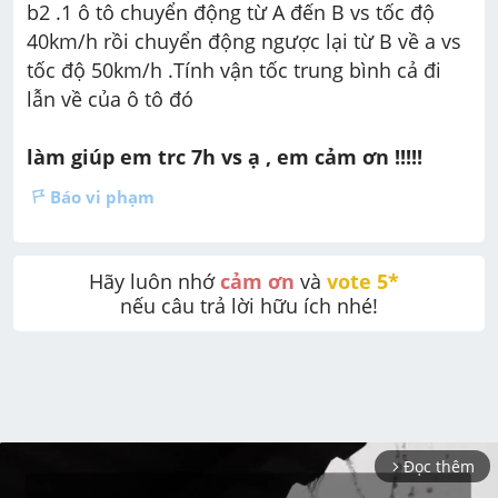
b2 .1 ô tô chuyển động từ A đến B vs tốc độ 
40km/h rồi chuyển động ngược lại từ B về a vs 
tốc độ 50km/h .Tính vận tốc trung bình cả đi 
lẫn về của ô tô đó
làm giúp em trc 7h vs ạ , em cảm ơn !!!!!
Báo vi phạm
Hãy luôn nhớ 
cảm ơn
 và 
vote 5* 
nếu câu trả lời hữu ích nhé!
Đọc thêm
arrow_forward_ios