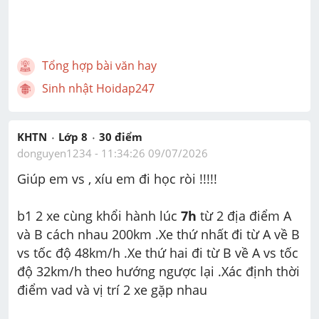
Tổng hợp bài văn hay
Sinh nhật Hoidap247
KHTN
Lớp 8
30
 điểm 
donguyen1234
 - 
11:34:26 09/07/2026
Giúp em vs , xíu em đi học ròi !!!!!
b1 2 xe cùng khổi hành lúc 
7h
 từ 2 địa điểm A 
và B cách nhau 200km .Xe thứ nhất đi từ A về B 
vs tốc độ 48km/h .Xe thứ hai đi từ B về A vs tốc 
độ 32km/h theo hướng ngược lại .Xác định thời 
điểm vad và vị trí 2 xe gặp nhau 