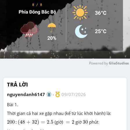
Powered by 
GliaStudios
M
u
TRẢ LỜI
t
e
nguyendanh6147
09/07/2026
Bài 1.
Thời gian cả hai xe gặp nhau (kể từ lúc khời hành) là:
200
:
(
48
+
32
)
=
2.5
=
2
30
200
:
(
48
+
32
)
=
2.5
(giờ)
=
2
giờ
30
phủt