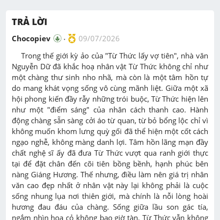
M
u
TRẢ LỜI
t
e
Chocopiev
09/07/2026
Trong thế giới kỳ ảo của "Từ Thức lấy vợ tiên", nhà văn
Nguyễn Dữ đã khắc hoạ nhân vật Từ Thức không chỉ như
một chàng thư sinh nho nhã, mà còn là một tâm hồn tự
do mang khát vọng sống vô cùng mãnh liệt. Giữa một xã
hội phong kiến đầy rẫy những trói buộc, Từ Thức hiện lên
như một "điểm sáng" của nhân cách thanh cao. Hành
động chàng sẵn sàng cởi áo từ quan, từ bỏ bổng lộc chỉ vì
không muốn khom lưng quỳ gối đã thể hiện một cốt cách
ngạo nghễ, không màng danh lợi. Tâm hồn lãng mạn đầy
chất nghệ sĩ ấy đã đưa Từ Thức vượt qua ranh giới thực
tại để đặt chân đến cõi tiên bồng bềnh, hạnh phúc bên
nàng Giáng Hương. Thế nhưng, điều làm nên giá trị nhân
văn cao đẹp nhất ở nhân vật này lại không phải là cuộc
sống nhung lụa nơi thiên giới, mà chính là nỗi lòng hoài
hương đau đáu của chàng. Sống giữa lầu son gác tía,
ngắm nhìn hoa cỏ không bao giờ tàn, Từ Thức vẫn không