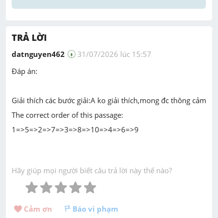
TRẢ LỜI
datnguyen462
31/07/2026 lúc 15:57
Đáp án:
Giải thích các bước giải:A ko giải thích,mong đc thông cảm
The correct order of this passage:
1=>5=>2=>7=>3=>8=>10=>4=>6=>9
Hãy giúp mọi người biết câu trả lời này thế nào?
Cảm ơn 
Báo vi phạm