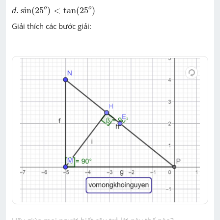
d
.
sin
(
25
o
)
<
tan
(
25
o
)
o
o
.
sin
(
25
)
<
tan
(
25
)
d
Giải thích các bước giải: