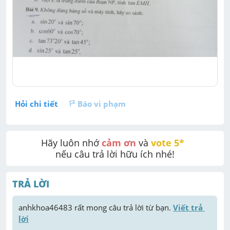
Hỏi chi tiết
Báo vi phạm
Hãy luôn nhớ 
cảm ơn
 và 
vote 5* 
nếu câu trả lời hữu ích nhé!
TRẢ LỜI
anhkhoa46483
 rất mong câu trả lời từ bạn. 
Viết trả 
lời