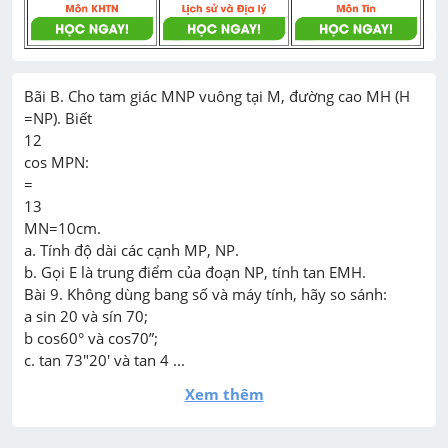
Bãi B. Cho tam giác MNP vuông tại M, đường cao MH (H 
=NP). Biết

12

cos MPN:

=

13

MN=10cm.

a. Tính độ dài các cạnh MP, NP.

b. Gọi E là trung điểm của đoạn NP, tính tan EMH.

Bài 9. Không dùng bang số và máy tính, hãy so sánh:

a sin 20 và sín 70;

b cos60° và cos70”;

c. tan 73″20' và tan 4 ...
Xem thêm