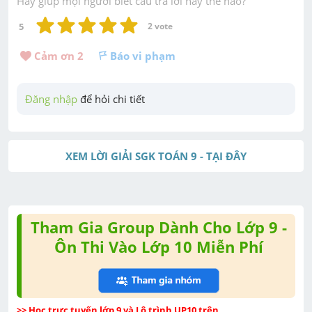
Hãy giúp mọi người biết câu trả lời này thế nào?
5
2
 vote
Cảm ơn 
2
Báo vi phạm
Đăng nhập
 để hỏi chi tiết
XEM LỜI GIẢI SGK TOÁN 9 - TẠI ĐÂY
Tham Gia Group Dành Cho Lớp 9 -
Ôn Thi Vào Lớp 10 Miễn Phí
>> Học trực tuyến lớp 9 và Lộ trình UP10 trên 