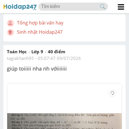
Tổng hợp bài văn hay
Sinh nhật Hoidap247
Toán Học
Lớp 9
40
 điểm 
tagiakhanh95
 - 
05:07:47 09/07/2026
giúp toiiiii nha nh vớiiiiiii