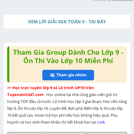
M
u
XEM LỜI GIẢI SGK TOÁN 9 - TẠI ĐÂY
t
e
Tham Gia Group Dành Cho Lớp 9 -
Ôn Thi Vào Lớp 10 Miễn Phí
>> Học trực tuyến lớp 9 và Lộ trình UP10 trên 
Tuyensinh247.com 
. Học online tại nhà cũng giáo viên giỏi từ 
trường TOP đầu cả nước. Lộ trình học tập 3 giai đoạn: Học nền tảng 
lớp 9, Ôn thi vào lớp 10, Luyện Đề. Bứt phá điểm lớp 9, thi vào lớp 
10 kết quả cao. Hoàn trả học phí nếu học không hiệu quả. Phụ 
huynh và học sinh tham khảo chi tiết khoá học tại: 
Link 