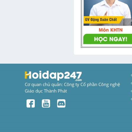
Cơ quan chủ quản: Công ty Cổ phần Công nghệ 
Giáo dục Thành Phát