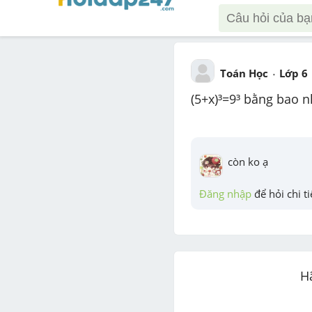
Toán Học
Lớp 6
(5+x)³=9³ bằng bao n
còn ko ạ
Đăng nhập
 để hỏi chi ti
H