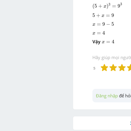
(
5
+
x
)
3
=
9
3
3
3
(
5
+
)
=
9
x
5
+
x
=
9
5
+
=
9
x
x
=
9
−
5
=
9
−
5
x
x
=
4
=
4
x
x
=
4
Vậy
=
4
x
Hãy giúp mọi người 
5
Đăng nhập
 để hỏi