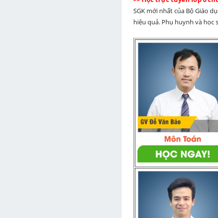
SGK mới nhất của Bộ Giáo dục
hiệu quả. Phụ huynh và học si