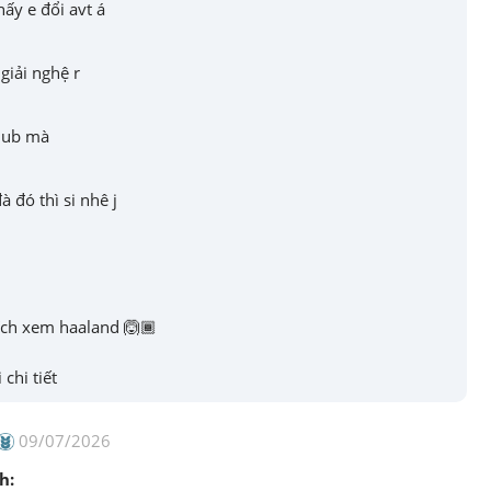
hấy e đổi avt á
giải nghệ r
club mà
đà đó thì si nhê j
ích xem haaland 🙆🏾
 chi tiết
09/07/2026
h: