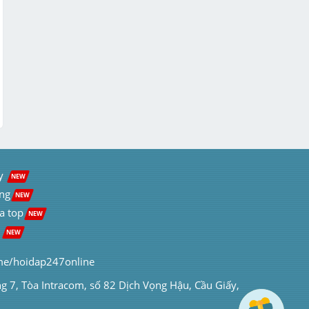
y  
NEW
ng
NEW
a top
NEW
 
NEW
me/hoidap247online
ng 7, Tòa Intracom, số 82 Dịch Vọng Hậu, Cầu Giấy, 