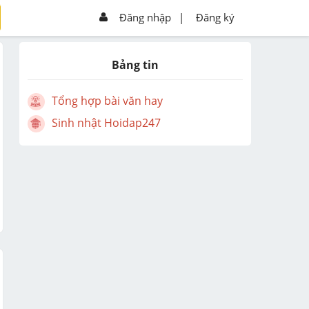
Đăng nhập
|
Đăng ký
Bảng tin
Tổng hợp bài văn hay
Sinh nhật Hoidap247