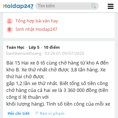
Tổng hợp bài văn hay
Sinh nhật Hoidap247
Toán Học
Lớp 5
10
 điểm 
banhkemviethoang
 - 
03:26:01 09/07/2026
Bài 15 Hai xe ô tô cùng chở hàng từ kho A đến 
kho B. Xe thứ nhất chở được 3,8 tấn hàng. Xe 
thứ hai chở được 
gấp 1,2 lần xe thứ nhất. Biết tổng số tiền công 
chở hàng của cả hai xe là 3 360 000 đồng (tiền 
công tỉ lệ thuận với 
khối lượng hàng). Tính số tiền công của mỗi xe
Hỏi chi tiết
Báo vi phạm