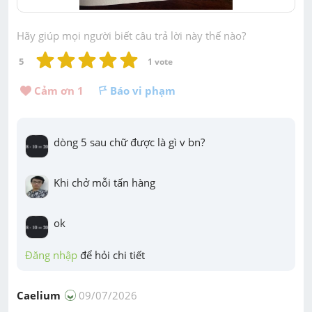
Hãy giúp mọi người biết câu trả lời này thế nào?
5
1
 vote
Cảm ơn 
1
Báo vi phạm
dòng 5 sau chữ được là gì v bn?
Khi chở mỗi tấn hàng
ok
Đăng nhập
 để hỏi chi tiết
Caelium
09/07/2026