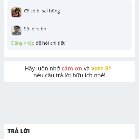
đề có bị sai hông
Số lẻ rs bn
Đăng nhập
 để hỏi chi tiết
Hãy luôn nhớ 
cảm ơn
 và 
vote 5* 
nếu câu trả lời hữu ích nhé!
TRẢ LỜI