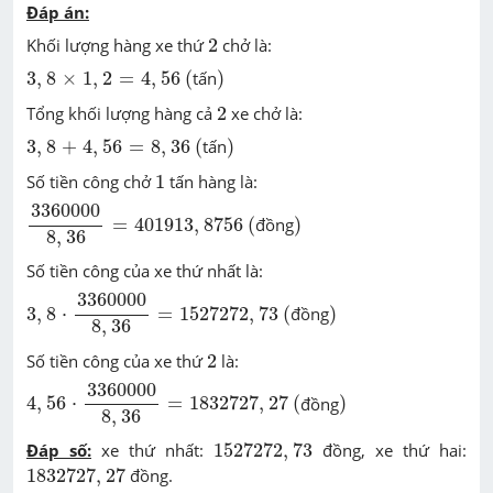
Đáp án:
2
Khối lượng hàng xe thứ
2
chở là:
(
)
3
,
8
×
1
,
2
=
4
,
56
3
,
8
×
1
,
2
=
4
,
56
(
tấn
)
2
Tổng khối lượng hàng cả
2
xe chở là:
(
)
3
,
8
+
4
,
56
=
8
,
36
3
,
8
+
4
,
56
=
8
,
36
(
tấn
)
1
Số tiền công chở
1
tấn hàng là:
3360000
8
,
36
=
401913
,
8756
3360000
(
)
=
401913
,
8756
(
đồng
)
8
,
36
Số tiền công của xe thứ nhất là:
3
,
8
⋅
3360000
8
,
36
=
1527272
,
73
3360000
(
)
3
,
8
⋅
=
1527272
,
73
(
đồng
)
8
,
36
2
Số tiền công của xe thứ
2
là:
4
,
56
⋅
3360000
8
,
36
=
1832727
,
27
3360000
(
)
4
,
56
⋅
=
1832727
,
27
(
đồng
)
8
,
36
1527272
,
73
Đáp số:
xe thứ nhất:
1527272
,
73
đồng, xe thứ hai:
1832727
,
27
1832727
,
27
đồng.