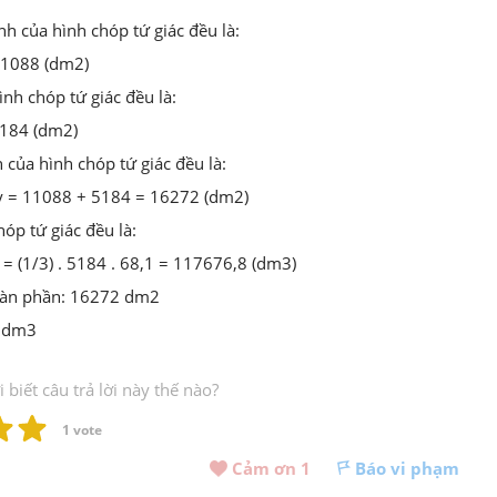
nh của hình chóp tứ giác đều là:
11088 (dm2)
ình chóp tứ giác đều là:
5184 (dm2)
 của hình chóp tứ giác đều là:
áy = 11088 + 5184 = 16272 (dm2)
hóp tứ giác đều là:
 h = (1/3) . 5184 . 68,1 = 117676,8 (dm3)
toàn phần: 16272 dm2
8 dm3
biết câu trả lời này thế nào?
1
 vote
Cảm ơn 
1
Báo vi phạm