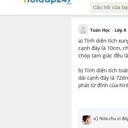
Toán Học
Lớp 8
a) Tính diện tích xu
cạnh đáy là 10cm, ch
chóp tam giác đều l
b) Tính diện tích toà
dài cạnh đáy là 72dm
phát từ đỉnh của hìn
a
)
)
 Nửa chu vi đáy
a