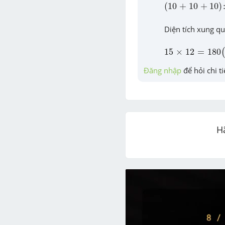
(
10
+
10
+
10
)
:
2
=
(
10
+
10
+
10
)
Diện tích xung qu
15
×
12
=
180
(
c
m
15
×
12
=
180
(
Đăng nhập
 để hỏi chi ti
H