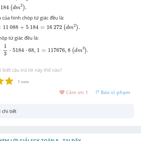
(
d
m
2
)
.
184
2
184
.
(
)
d
m
n
của hình chóp tứ giác đều là
:
(
d
m
2
)
.
088
+
5
184
=
16
272
2
=
11
088
+
5
184
=
16
272
.
(
)
d
m
hóp tứ giác đều là
:
184
⋅
68
,
1
=
117676
,
8
1
(
d
m
3
)
.
3
=
⋅
5184
⋅
68
,
1
=
117676
,
8
.
(
)
d
m
3
biết câu trả lời này thế nào?
1
 vote
Cảm ơn 
1
Báo vi phạm
 chi tiết
XEM LỜI GIẢI SGK TOÁN 8 - TẠI ĐÂY