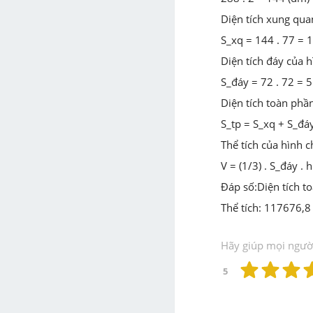
Diện tích xung qua
S_xq = 144 . 77 = 
Diện tích đáy của h
S_đáy = 72 . 72 = 
Diện tích toàn phần
S_tp = S_xq + S_đ
Thể tích của hình c
V = (1/3) . S_đáy .
Đáp số:Diện tích 
Thể tích: 117676,
Hãy giúp mọi người 
5