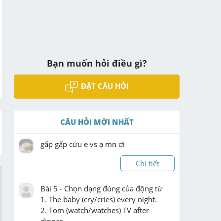
Bạn muốn hỏi điều gì?
ĐẶT CÂU HỎI
CÂU HỎI MỚI NHẤT
gấp gấp cứu e vs ạ mn ơi
Chi tiết
Bài 5 - Chọn dạng đúng của động từ

1. The baby (cry/cries) every night.

2. Tom (watch/watches) TV after 
dinner.
