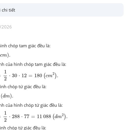
 chi tiết
/2026
hình chóp tam giác đều là
:
c
m
)
.
)
.
c
m
anh
của hình chóp tam giác đều là
:
30
⋅
12
=
180
1
(
c
m
2
)
.
2
=
⋅
30
⋅
12
=
180
.
(
)
c
m
2
ình chóp tứ giác đều là
:
(
d
m
)
.
(
)
.
d
m
anh
của hình chóp tứ giác đều là
:
288
⋅
77
=
11
1
(
d
m
2
)
.
088
2
=
⋅
288
⋅
77
=
11
088
.
(
)
d
m
2
ình chóp tứ giác đều là
: