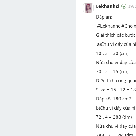
Lekhanhci
09/
Đáp án:
#Lekhanhci#Cho xi
Giải thích các bước 
a)Chu vi đáy của h
10 . 3 = 30 (cm)
Nửa chu vi đáy của
30 : 2 = 15 (cm)
Diện tích xung qua
S_xq = 15 . 12 = 1
Đáp số: 180 cm2
b)Chu vi đáy của hì
72 . 4 = 288 (dm)
Nửa chu vi đáy của 
288 : 2 = 144 (dm)