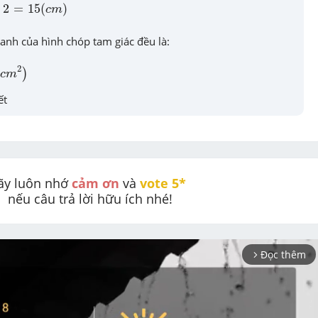
15
(
c
m
)
:
2
=
15
(
)
c
m
anh của hình chóp tam giác đều là:

2
)
2
)
c
m
ết
ãy luôn nhớ 
cảm ơn
 và 
vote 5* 
nếu câu trả lời hữu ích nhé!
Đọc thêm
arrow_forward_ios