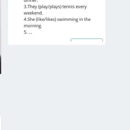
3.They (play/plays) tennis every 
weekend.

4.She (like/likes) swimming in the 
morning.

5. ...
Chi tiết
mn giúp e bài này vs ạ gấp gấp ạ
Chi tiết
Bài 1 - Chia động từ trong ngoặc

1. He (wake) ________ up at 6 a.m every 
day.

2.They (not go) ________ to the park on 
Sundays.

3.She (have) ________ a cup of tea every 
morning.

4.My father (work) ____ ...