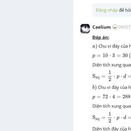
Đăng nhập
 để hỏi
Caelium
09/07
Đáp án:
a
)
)
Chu vi đáy
của 
a
(
p
=
10
⋅
3
=
30
=
10
⋅
3
=
30
(
p
Diện tích xung qu
S
xq
=
1
2
⋅
p
⋅
d
=
1
2
⋅
1
S
=
⋅
⋅
p
d
xq
2
b
)
)
Chu vi đáy
của h
b
p
=
72
⋅
4
=
288
=
72
⋅
4
=
288
p
Diện tích xung qu
S
xq
=
1
2
⋅
p
⋅
d
=
1
2
⋅
1
S
=
⋅
⋅
p
d
xq
2
Diện tích đáy
của h