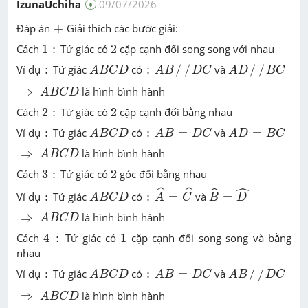
IzunaUchiha
09/07/2026
+
Đáp án
+
Giải thích các bước giải:
1
2
:
Cách
1
:
Tứ giác có
2
cặp cạnh đối song song với nhau
A
B
C
D
A
B
/
/
D
C
A
D
/
/
B
C
:
:
Ví dụ
:
Tứ giác
có
:
/
/
và
/
/
A
B
C
D
A
B
D
C
A
D
B
C
A
B
C
D
⇒
⇒
là hình bình hành
A
B
C
D
2
2
:
Cách
2
:
Tứ giác có
2
cặp cạnh đối bằng nhau
A
B
C
D
A
B
=
D
C
A
D
=
B
C
:
:
Ví dụ
:
Tứ giác
có
:
=
và
=
A
B
C
D
A
B
D
C
A
D
B
C
A
B
C
D
⇒
⇒
là hình bình hành
A
B
C
D
3
2
:
Cách
3
:
Tứ giác có
2
góc đối bằng nhau
A
^
=
C
^
B
^
=
D
^
ˆ
A
B
C
D
ˆ
ˆ
:
:
ˆ
Ví dụ
:
Tứ giác
có
:
=
và
=
A
B
C
D
A
C
B
D
A
B
C
D
⇒
⇒
là hình bình hành
A
B
C
D
4
1
:
Cách
4
:
Tứ giác có
1
cặp cạnh đối song song và bằng
nhau
A
B
C
D
A
B
=
D
C
A
B
/
/
D
C
:
:
Ví dụ
:
Tứ giác
có
:
=
và
/
/
A
B
C
D
A
B
D
C
A
B
D
C
A
B
C
D
⇒
⇒
là hình bình hành
A
B
C
D