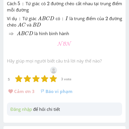
5
2
:
Cách
5
:
Tứ giác có
2
đường chéo cắt nhau tại trung điểm
mỗi đường
A
B
C
D
I
2
:
:
Ví dụ
:
Tứ giác
có
:
là trung điểm của
2
đường
A
B
C
D
I
A
C
B
D
chéo
và
A
C
B
D
A
B
C
D
⇒
⇒
là hình bình hành
A
B
C
D
N
B
N
N
B
N
Hãy giúp mọi người biết câu trả lời này thế nào?
5
3
 vote
Cảm ơn 
3
Báo vi phạm
Đăng nhập
 để hỏi chi tiết