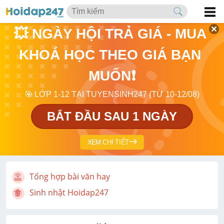
💥 NGÀY HỘI TRẢ GIÁ - MUA 
KHOÁ HỌC THEO GIÁ BẠN 
MUỐN❗
🎯 LỚP 1-12 TẠI TUYENSINH247 (TỪ 10-12/08)
BẮT ĐẦU SAU 1 NGÀY
XEM CHI TIẾT
Tổng hợp bài văn hay
Sinh nhật Hoidap247