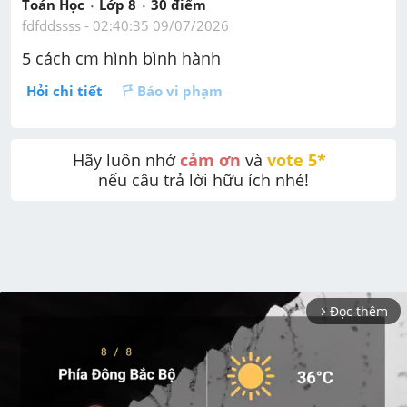
Toán Học
Lớp 8
30
 điểm 
fdfddssss
 - 
02:40:35 09/07/2026
5 cách cm hình bình hành
Hỏi chi tiết
Báo vi phạm
Hãy luôn nhớ 
cảm ơn
 và 
vote 5* 
nếu câu trả lời hữu ích nhé!
Đọc thêm
arrow_forward_ios