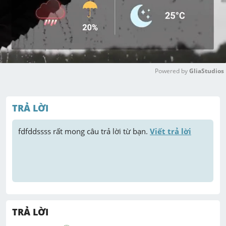
Powered by 
GliaStudios
M
u
TRẢ LỜI
t
e
fdfddssss
 rất mong câu trả lời từ bạn. 
Viết trả lời
TRẢ LỜI