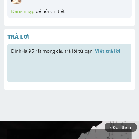
Đăng nhập
 để hỏi chi tiết
TRẢ LỜI
DinhHai95
 rất mong câu trả lời từ bạn. 
Viết trả lời
Đọc thêm
arrow_forward_ios