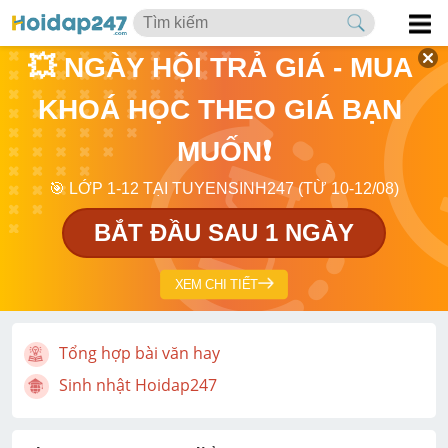
💥 NGÀY HỘI TRẢ GIÁ - MUA 
KHOÁ HỌC THEO GIÁ BẠN 
MUỐN❗
🎯 LỚP 1-12 TẠI TUYENSINH247 (TỪ 10-12/08)
BẮT ĐẦU SAU 1 NGÀY
XEM CHI TIẾT
Tổng hợp bài văn hay
Sinh nhật Hoidap247