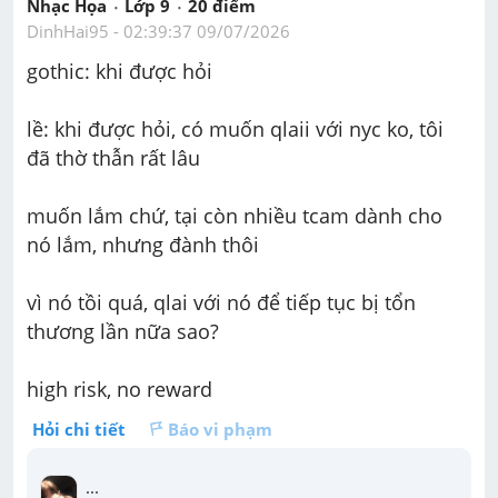
Nhạc Họa
Lớp 9
20
 điểm 
DinhHai95
 - 
02:39:37 09/07/2026
gothic: khi được hỏi
lề: khi được hỏi, có muốn qlaii với nyc ko, tôi 
đã thờ thẫn rất lâu
muốn lắm chứ, tại còn nhiều tcam dành cho 
nó lắm, nhưng đành thôi
vì nó tồi quá, qlai với nó để tiếp tục bị tổn 
thương lần nữa sao?
high risk, no reward
Hỏi chi tiết
Báo vi phạm
...