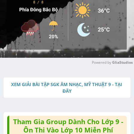
Powered by 
GliaStudios
M
u
XEM GIẢI BÀI TẬP SGK ÂM NHẠC, MỸ THUẬT 9 - TẠI 
t
ĐÂY
e
Tham Gia Group Dành Cho Lớp 9 -
Ôn Thi Vào Lớp 10 Miễn Phí