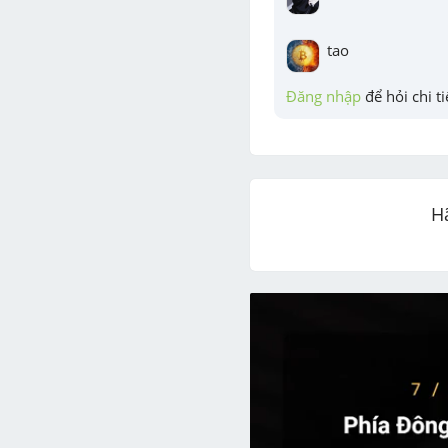
tao
Đăng nhập
 để hỏi chi ti
H