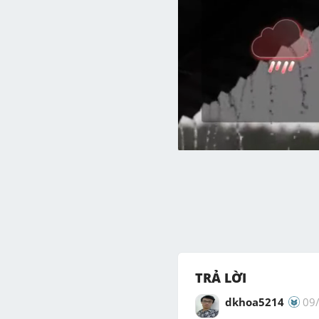
TRẢ LỜI
dkhoa5214
09