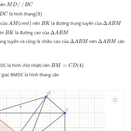
M
D
/
/
B
C
nên
/
/
M
D
B
C
D
C
(
3
)
là hình thang
(
3
)
D
C
A
M
(
c
m
t
)
Δ
A
B
M
B
K
 của
(
)
nên
là đường trung tuyến của
Δ
A
M
c
m
t
B
K
A
B
M
Δ
A
B
M
B
K
ên
là đường cao của
Δ
B
K
A
B
M
Δ
A
B
M
Δ
A
B
M
ung tuyến và cũng là chiều cao của
Δ
nên
Δ
cân
A
B
M
A
B
M
M
B
M
=
C
D
(
4
)
DC là hình chữ nhật) nên
=
(
4
)
B
M
C
D
ứ giác BMDC là hình thang cân