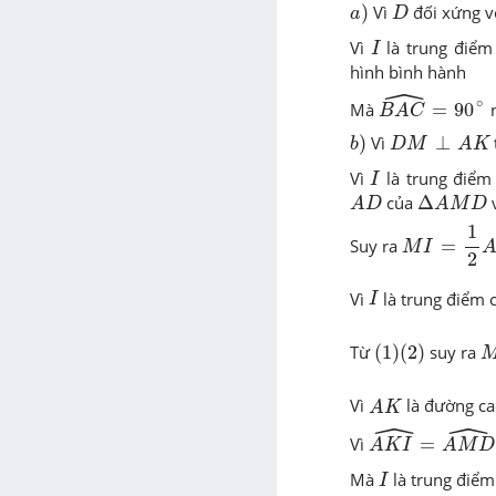
a
)
D
)
Vì
đối xứng v
a
D
I
Vì
là trung điểm
I
hình bình hành
ˆ
B
A
C
^
=
90
∘
∘
Mà
=
90
n
B
A
C
b
)
D
M
⊥
A
K
)
Vì
⊥
b
D
M
A
K
I
Vì
là trung điểm
I
A
D
Δ
A
M
D
của
Δ
A
D
A
M
D
M
I
=
1
2
A
D
(
1
Suy ra
=
M
I
2
I
Vì
là trung điểm 
I
(
1
)
(
2
)
Từ
(
1
)
(
2
)
suy ra
A
K
Vì
là đường c
A
K
ˆ
ˆ
A
K
I
^
=
A
M
D
^
=
Vì
=
A
K
I
A
M
D
I
Mà
là trung điể
I