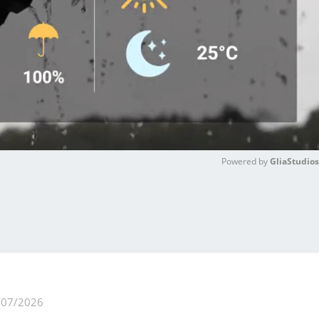
Powered by 
GliaStudios
M
u
t
e
/07/2026