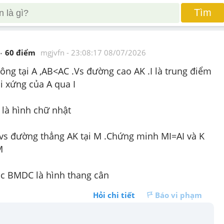
Tìm
60
 điểm 
mgjvfn
 - 
23:08:17 08/07/2026
ng tại A ,AB<AC .Vs đường cao AK .I là trung điểm 
i xứng của A qua I 
là hình chữ nhật
vs đường thẳng AK tại M .Chứng minh MI=AI và K 
M
ác BMDC là hình thang cân
Hỏi chi tiết
Báo vi phạm