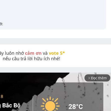
ết
ãy luôn nhớ 
cảm ơn
 và 
vote 5* 
nếu câu trả lời hữu ích nhé!
Đọc thêm
arrow_forward_ios