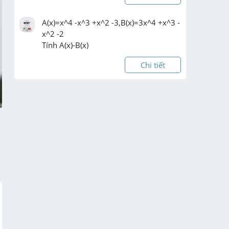
A(x)=x^4 -x^3 +x^2 -3,B(x)=3x^4 +x^3 -
x^2 -2

Tính A(x)-B(x)
Chi tiết
1. As a general principle, whenever a 
previously sedentary person abruptly 
___________ the intensity of their 
training, the likelihood of injury 
generally ___________ .

A. increases / rises

B. will in ...
Chi tiết
Một xưởng in đầu tư hệ thống máy in 
màu trị giá 600 triệu đồng, dự kiến 
khấu hao trong 5 năm (60 tháng). Chi 