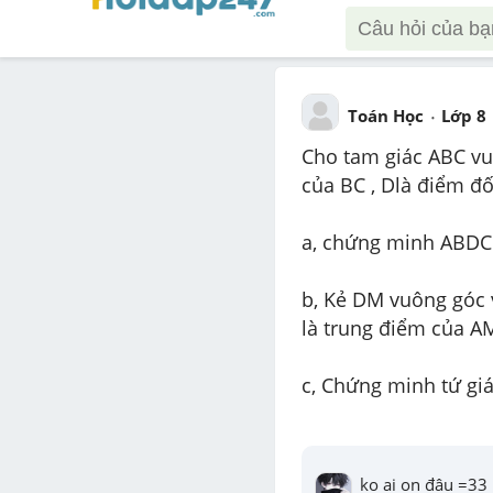
Toán Học
Lớp 8
Cho tam giác ABC vuô
của BC , Dlà điểm đố
a, chứng minh ABDC 
b, Kẻ DM vuông góc 
là trung điểm của A
c, Chứng minh tứ gi
ko ai on đâu =33