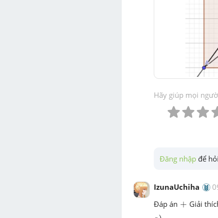
Hãy giúp mọi người 
Đăng nhập
 để hỏi
IzunaUchiha
0
+
Đáp án
+
Giải thíc
a
)