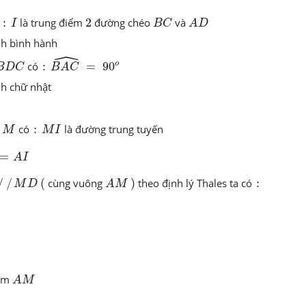
B
C
A
D
I
2
:
ó
:
là trung điểm
2
đường chéo
và
I
B
C
A
D
nh bình hành
ˆ
B
A
C
^
90
o
B
D
C
:
=
o
có
:
=
90
B
D
C
B
A
C
nh chữ nhật
M
M
I
:
i
có
:
là đường trung tuyến
M
M
I
=
A
I
M
D
(
A
M
)
:
/
/
(
cùng vuông
)
theo định lý Thales ta có
:
M
D
A
M
A
M
iểm
A
M