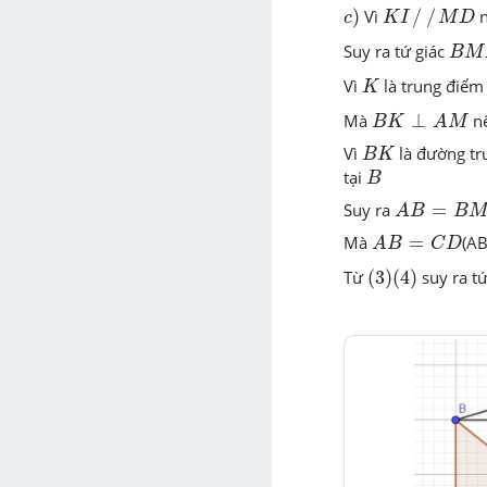
c
)
K
I
/
/
M
D
)
Vì
/
/
c
K
I
M
D
B
M
Suy ra tứ giác
B
M
K
Vì
là trung điểm
K
B
K
⊥
A
M
Mà
⊥
n
B
K
A
M
B
K
Vì
là đường tr
B
K
B
tại
B
A
B
=
B
M
Suy ra
=
A
B
B
A
B
=
C
D
Mà
=
(
AB
A
B
C
D
(
3
)
(
4
)
Từ
(
3
)
(
4
)
suy ra t