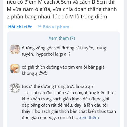
nếu có điểm M cách A 5cm và cách B 5cm thì 
M vừa nằm ở giữa, vừa chia đoạn thẳng thành 
2 phần bằng nhau. lúc đó M là trung điểm
Hỏi chi tiết
Báo vi phạm
Xem thêm (7)
đường vông góc với đường cát tuyến, trung 
tuyến,  hyperbol là gì ạ  ?
có giải thích đường vào tim em ôi băng giá 
không ạ 😍😍
→
→
 chỉ cần đọc cuốn sách này,những kiến thức 
khó khăn trong sách giáo khoa đều được giải 
đáp bằng cách rất dễ hiểu. đây là lần đầu tôi 
thấy 1 bộ sách giải thích bản chất kiến thức toán 
đơn giản như vậy. con có b
... 
xem thêm