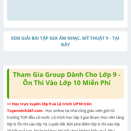
XEM GIẢI BÀI TẬP SGK ÂM NHẠC, MỸ THUẬT 9 - TẠI 
ĐÂY
Tham Gia Group Dành Cho Lớp 9 -
Ôn Thi Vào Lớp 10 Miễn Phí
>> Học trực tuyến lớp 9 và Lộ trình UP10 trên 
Tuyensinh247.com 
. Học online tại nhà cũng giáo viên giỏi từ 
trường TOP đầu cả nước. Lộ trình học tập 3 giai đoạn: Học nền tảng 
lớp 9, Ôn thi vào lớp 10, Luyện Đề. Bứt phá điểm lớp 9, thi vào lớp 
10 kết quả cao. Hoàn trả học phí nếu học không hiệu quả. Phụ 