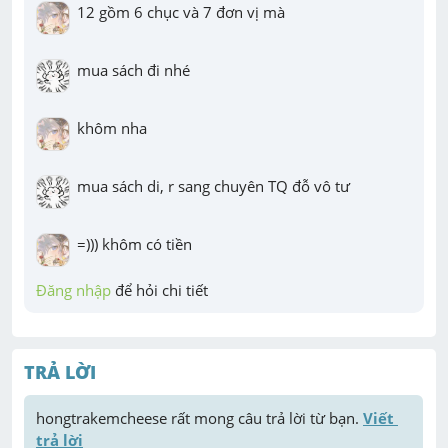
12 gồm 6 chục và 7 đơn vị mà
mua sách đi nhé
khôm nha
mua sách di, r sang chuyên TQ đỗ vô tư
=))) khôm có tiền
Đăng nhập
 để hỏi chi tiết
TRẢ LỜI
hongtrakemcheese
 rất mong câu trả lời từ bạn. 
Viết 
trả lời