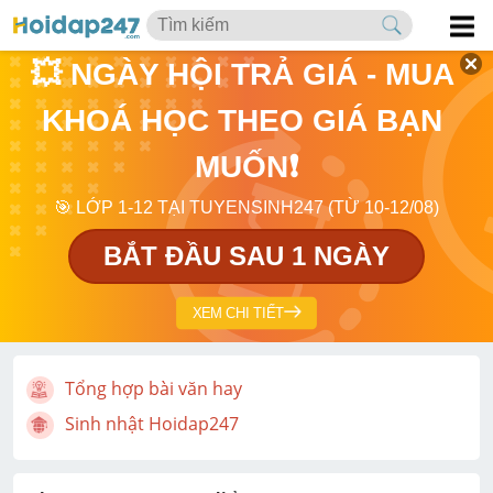
💥 NGÀY HỘI TRẢ GIÁ - MUA 
KHOÁ HỌC THEO GIÁ BẠN 
MUỐN❗
🎯 LỚP 1-12 TẠI TUYENSINH247 (TỪ 10-12/08)
BẮT ĐẦU SAU 1 NGÀY
XEM CHI TIẾT
Tổng hợp bài văn hay
Sinh nhật Hoidap247