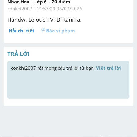
Nhạc Họa
Lớp 6
20
 điểm 
conkhi2007
 - 
14:57:09 08/07/2026
Handw: Lelouch Vi Britannia.
Hỏi chi tiết
Báo vi phạm
TRẢ LỜI
conkhi2007
 rất mong câu trả lời từ bạn. 
Viết trả lời