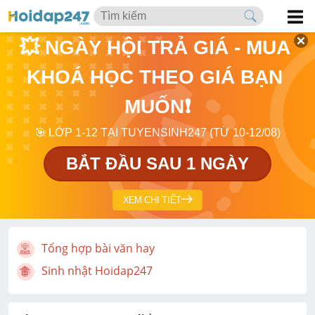
💥 NGÀY HỘI TRẢ GIÁ - MUA 
KHOÁ HỌC THEO GIÁ BẠN 
MUỐN❗
🎯 LỚP 1-12 TẠI TUYENSINH247 (TỪ 10-12/08)
BẮT ĐẦU SAU 1 NGÀY
XEM CHI TIẾT
Tổng hợp bài văn hay
Sinh nhật Hoidap247