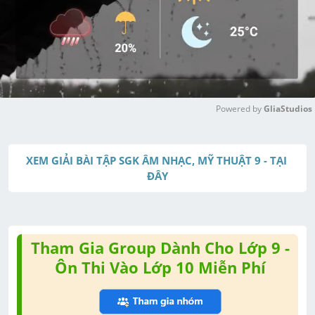
Powered by 
GliaStudios
M
u
XEM GIẢI BÀI TẬP SGK ÂM NHẠC, MỸ THUẬT 9 - TẠI 
t
ĐÂY
e
Tham Gia Group Dành Cho Lớp 9 -
Ôn Thi Vào Lớp 10 Miễn Phí