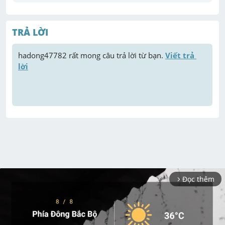
TRẢ LỜI
hadong47782
 rất mong câu trả lời từ bạn. 
Viết trả 
lời
Đọc thêm
arrow_forward_ios