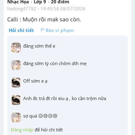
Nhạc Họa
Lớp 9
20
 điểm 
hadong47782
 - 
14:49:58 08/07/2026
Calli : Muộn rồi mak sao còn.
Hỏi chi tiết
Báo vi phạm
đăng sớm thế e
đăng sớm tý còn chôm dth mẹ
Off sớm e ạ
Anh đc trả đt rồi eiu ạ , ko cần trộm nữa
sợ quá 😥😢😥😢
Đăng nhập
 để hỏi chi tiết