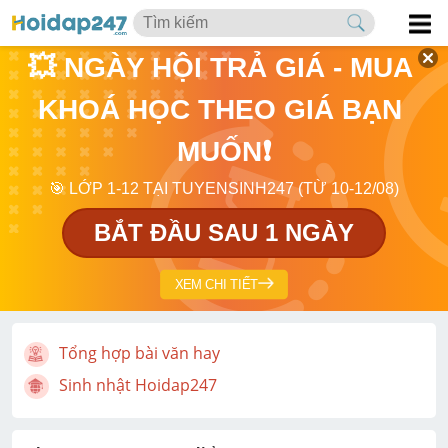
💥 NGÀY HỘI TRẢ GIÁ - MUA 
KHOÁ HỌC THEO GIÁ BẠN 
MUỐN❗
🎯 LỚP 1-12 TẠI TUYENSINH247 (TỪ 10-12/08)
BẮT ĐẦU SAU 1 NGÀY
XEM CHI TIẾT
Tổng hợp bài văn hay
Sinh nhật Hoidap247