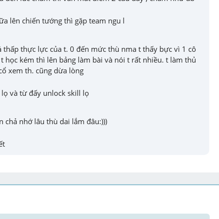
a lên chiến tướng thì gặp team ngu l
 thấp thực lực của t. 0 đến mức thù nma t thấy bực vì 1 cô 
t học kém thì lên bảng làm bài và nói t rất nhiều. t làm thủ 
cổ xem th. cũng dừa lòng
 lọ và từ đấy unlock skill lọ
n chả nhớ lâu thù dai lắm đâu:)))
ết