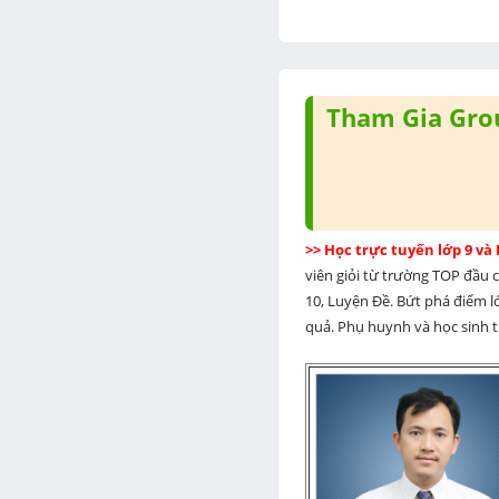
Tham Gia Grou
>> Học trực tuyến lớp 9 và
viên giỏi từ trường TOP đầu cả
10, Luyện Đề. Bứt phá điểm lớ
quả. Phụ huynh và học sinh th