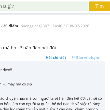
Tìm
20
 điểm 
huonggiang2307
 - 
14:40:57 08/07/2026
n mà bn sẽ hận đến hết đời
Hỏi chi tiết
Báo vi phạm
ắt điện!!
n :((, may mà có sịp
câu chuyện nào mà con người ta sẽ hận đến hết đời cả , sẽ có 
n hớn làm con người ta quên thế del nào dc về việc rõ ràng 
mà đến lúc chấm thi vẫn mất điểm 2 câu đấy , chấm như db