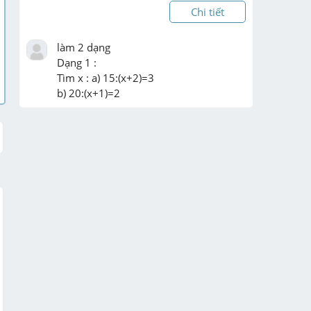
Chi tiết
làm 2 dạng

Dạng 1 :

Tìm x : a) 15:(x+2)=3

b) 20:(x+1)=2

c) 5(x+35)=515

d) 12x -33= 3^5

e) 48-3(x+5)=24
Chi tiết