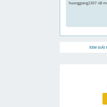
huonggiang2307
 rất m
XEM GIẢI 