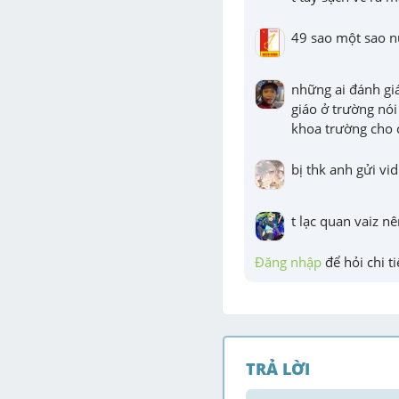
49 sao một sao nữ
những ai đánh giá
giáo ở trường nói 
khoa trường cho 
bị thk anh gửi vid
t lạc quan vaiz nê
Đăng nhập
 để hỏi chi ti
TRẢ LỜI