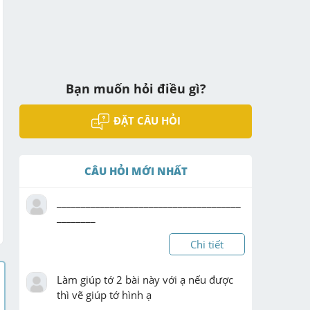
Bạn muốn hỏi điều gì?
ĐẶT CÂU HỎI
CÂU HỎI MỚI NHẤT
______________________________________
________
Chi tiết
Làm giúp tớ 2 bài này với ạ nếu được 
thì vẽ giúp tớ hình ạ