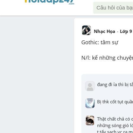
Nhạc Họa
Lớp 9
Gothic: tâm sự
N/l: kể những chuyệ
đang đi ỉa thì bị t
Bị thk cốt tụt quầ
Thật chất chả có 
những sóng gió lớ
t tẩy sạch vc ra 