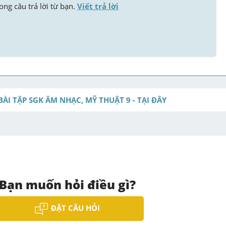
ong câu trả lời từ bạn. 
Viết trả lời
BÀI TẬP SGK ÂM NHẠC, MỸ THUẬT 9 - TẠI ĐÂY
Bạn muốn hỏi điều gì?
ĐẶT CÂU HỎI