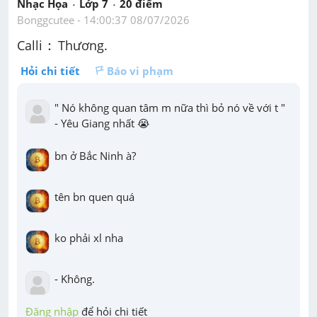
Nhạc Họa
Lớp 7
20
 điểm 
Bonggcutee
 - 
14:00:37 08/07/2026
:
:
Calli 
 Thương. 
Hỏi chi tiết
Báo vi phạm
" Nó không quan tâm m nữa thì bỏ nó về với t "

- Yêu Giang nhất 😭
bn ở Bắc Ninh à?
tên bn quen quá
ko phải xl nha
- Không.
Đăng nhập
 để hỏi chi tiết