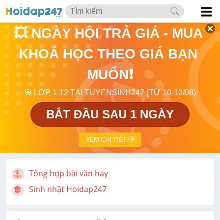
💥 NGÀY HỘI TRẢ GIÁ - MUA 
KHOÁ HỌC THEO GIÁ BẠN 
MUỐN❗
🎯 LỚP 1-12 TẠI TUYENSINH247 (TỪ 10-12/08)
BẮT ĐẦU SAU 1 NGÀY
XEM CHI TIẾT
Tổng hợp bài văn hay
Sinh nhật Hoidap247