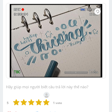
Hãy giúp mọi người biết câu trả lời này thế nào?
5
1
 vote