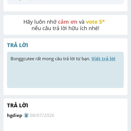
Hãy luôn nhớ 
cảm ơn
 và 
vote 5* 
nếu câu trả lời hữu ích nhé!
TRẢ LỜI
Bonggcutee
 rất mong câu trả lời từ bạn. 
Viết trả lời
TRẢ LỜI
hgdiep
08/07/2026