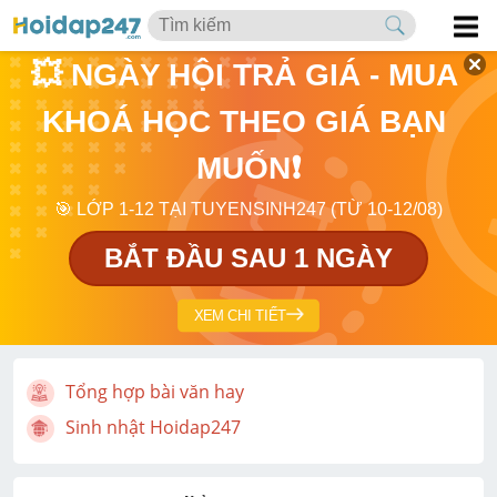
💥 NGÀY HỘI TRẢ GIÁ - MUA 
KHOÁ HỌC THEO GIÁ BẠN 
MUỐN❗
🎯 LỚP 1-12 TẠI TUYENSINH247 (TỪ 10-12/08)
BẮT ĐẦU SAU 1 NGÀY
XEM CHI TIẾT
Tổng hợp bài văn hay
Sinh nhật Hoidap247