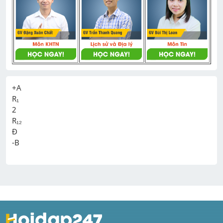
+A

R₁

2

R₁₂

Đ
