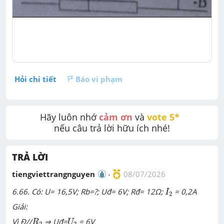
Hỏi chi tiết
Báo vi phạm
Hãy luôn nhớ 
cảm ơn
 và 
vote 5* 
nếu câu trả lời hữu ích nhé!
TRẢ LỜI
tiengviettrangnguyen
08/07/2026
I
2
6.66. Có: U= 16,5V; Rb=?; Uđ= 6V; Rđ= 12
Ω;
= 0,2A
I
2
Giải:
R
2
U
2
Vì Đ//
⇒ Uđ=
= 6V
R
U
2
2