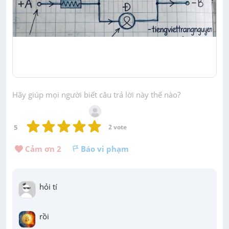
Hãy giúp mọi người biết câu trả lời này thế nào?
5
2
 vote
Cảm ơn 
2
Báo vi phạm
hỏi tí
rồi