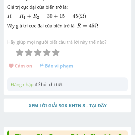
Giá trị cực đại của biến trở là:
R
=
R
1
+
R
2
=
30
+
15
=
45
(
Ω
)
=
+
=
30
+
15
=
45
(
Ω
)
R
R
R
1
2
R
=
45
Ω
Vậy giá trị cực đại của biến trở là:
=
45
Ω
R
Hãy giúp mọi người biết câu trả lời này thế nào?
Cảm ơn 
Báo vi phạm
Đăng nhập
 để hỏi chi tiết
XEM LỜI GIẢI SGK KHTN 8 - TẠI ĐÂY