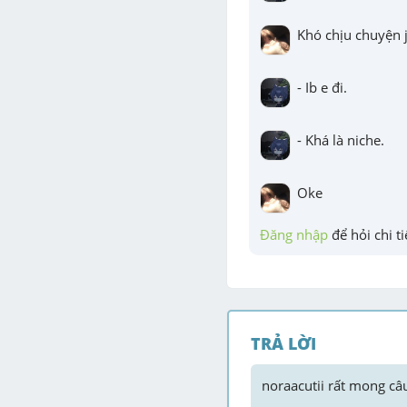
Khó chịu chuyện 
- Ib e đi.
- Khá là niche.
Oke
Đăng nhập
 để hỏi chi ti
TRẢ LỜI
noraacutii
 rất mong câu