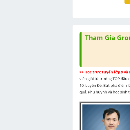
Tham Gia Grou
>> Học trực tuyến lớp 9 và
viên giỏi từ trường TOP đầu cả
10, Luyện Đề. Bứt phá điểm lớ
quả. Phụ huynh và học sinh th