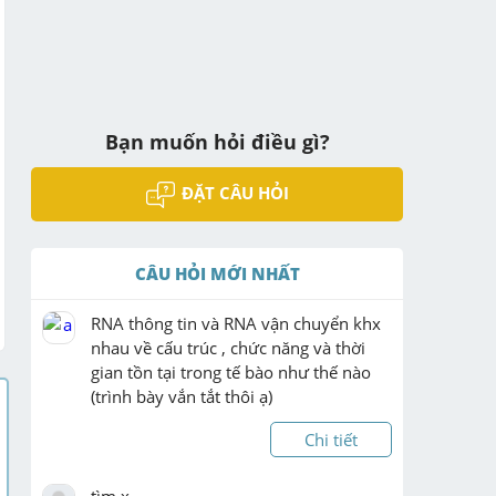
Bạn muốn hỏi điều gì?
ĐẶT CÂU HỎI
CÂU HỎI MỚI NHẤT
RNA thông tin và RNA vận chuyển khx 
nhau về cấu trúc , chức năng và thời 
gian tồn tại trong tế bào như thế nào 
(trình bày vắn tắt thôi ạ)
Chi tiết
tìm x
