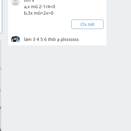
a,x mũ 2-1/4=0

b,3x mũ+2x=0
Chi tiết
làm 3 4 5 6 thôi ạ plsssssss
Chi tiết
_________________________________
Chi tiết
Cuu em voi moi nguoi oiiii
Chi tiết
Ve ca hinh giup e voi a
Chi tiết