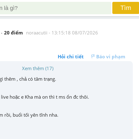
Tìm
20
 điểm 
noraacutii
 - 
13:15:18 08/07/2026
Hỏi chi tiết
Báo vi phạm
Xem thêm (17)
gì thêm , chả có tâm trạng.
ive hoặc e Kha mà on thì t ms ổn đc thôi.
 rồi, buổi tối yên tĩnh nha.