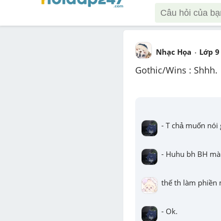
Nhạc Họa
Lớp 9
Gothic/Wins : Shhh. 
- T chả muốn nói 
- Huhu bh BH mà l
thế th làm phiền m
- Ok.