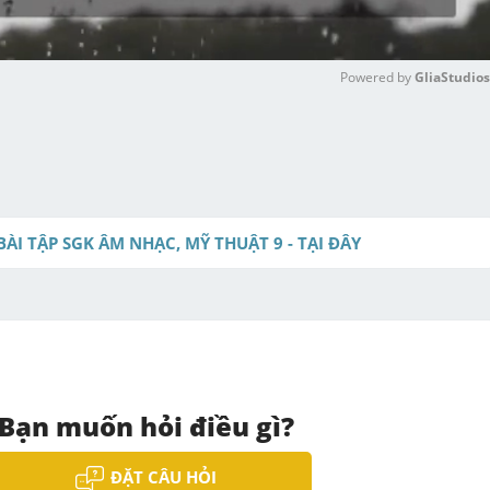
Powered by 
GliaStudios
M
u
t
e
BÀI TẬP SGK ÂM NHẠC, MỸ THUẬT 9 - TẠI ĐÂY
Bạn muốn hỏi điều gì?
ĐẶT CÂU HỎI