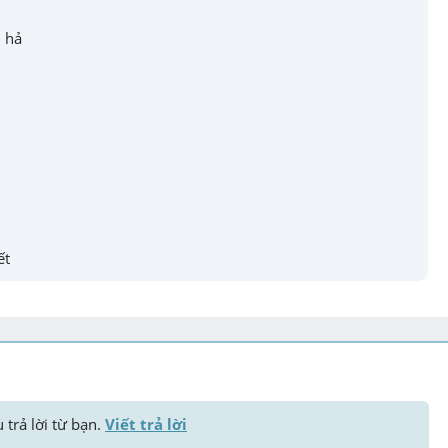
j hả
ết
 trả lời từ bạn. 
Viết trả lời