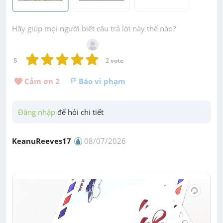
Hãy giúp mọi người biết câu trả lời này thế nào?
5
2
 vote
Cảm ơn 
2
Báo vi phạm
Đăng nhập
 để hỏi chi tiết
KeanuReeves17
08/07/2026