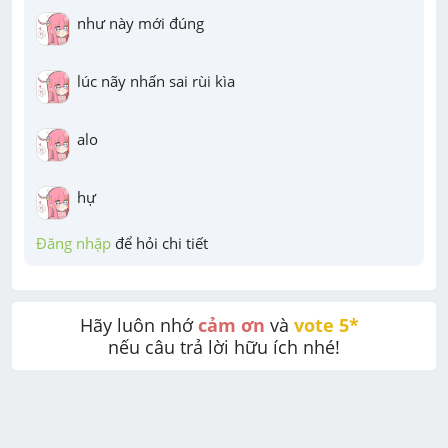
như này mới đúng
lúc nãy nhấn sai rùi kìa
alo
hự
Đăng nhập
 để hỏi chi tiết
Hãy luôn nhớ 
cảm ơn
 và 
vote 5* 
nếu câu trả lời hữu ích nhé!