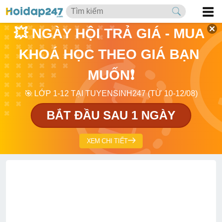
💥 NGÀY HỘI TRẢ GIÁ - MUA 
KHOÁ HỌC THEO GIÁ BẠN 
MUỐN❗
🎯 LỚP 1-12 TẠI TUYENSINH247 (TỪ 10-12/08)
BẮT ĐẦU SAU 1 NGÀY
XEM CHI TIẾT