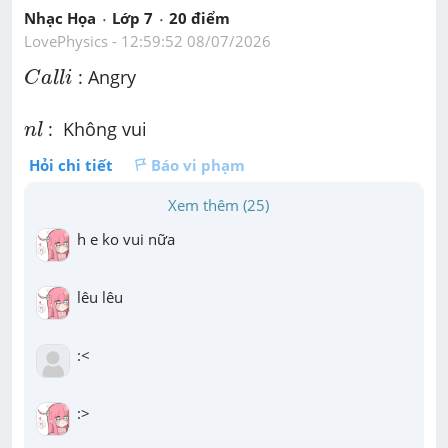
Nhạc Họa
Lớp 7
20
 điểm 
LovePhysics
 - 
12:59:52 08/07/2026
C
a
l
l
i
 : Angry
C
a
l
l
i
n
l
 :  Không vui 
n
l
Hỏi chi tiết
Báo vi phạm
Xem thêm (25)
h e ko vui nữa
lêu lêu
:<
:>