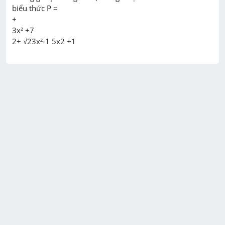
biểu thức P =

+

3x² +7
