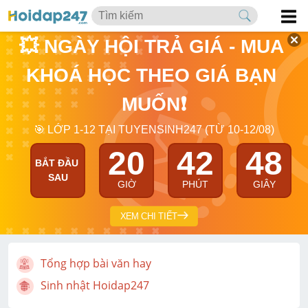
💥 NGÀY HỘI TRẢ GIÁ - MUA 
KHOÁ HỌC THEO GIÁ BẠN 
MUỐN❗
🎯 LỚP 1-12 TẠI TUYENSINH247 (TỪ 10-12/08)
20
42
47
BẮT ĐẦU 
SAU
GIỜ
PHÚT
GIÂY
XEM CHI TIẾT
Tổng hợp bài văn hay
Sinh nhật Hoidap247