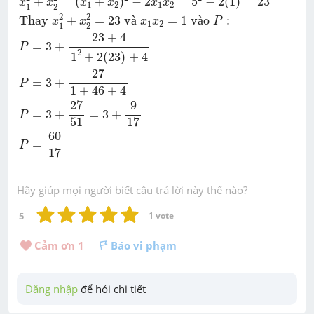
+
=
(
+
)
−
2
=
5
−
2
(
1
)
=
23
x
x
x
x
x
x
1
2
1
2
1
2
2
2
Thay 
+
=
23
 v
à
=
1
 v
à
o 
:
x
x
x
x
P
1
2
1
2
23
+
4
=
3
+
P
2
1
+
2
(
23
)
+
4
27
=
3
+
P
1
+
46
+
4
27
9
=
3
+
=
3
+
P
51
17
60
=
P
17
Hãy giúp mọi người biết câu trả lời này thế nào?
5
1
 vote
Cảm ơn 
1
Báo vi phạm
Đăng nhập
 để hỏi chi tiết