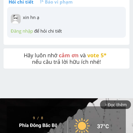
Hỏi chi tiết
Báo vi phạm
xin hn ạ
Đăng nhập
 để hỏi chi tiết
Hãy luôn nhớ 
cảm ơn
 và 
vote 5* 
nếu câu trả lời hữu ích nhé!
Đọc thêm
arrow_forward_ios