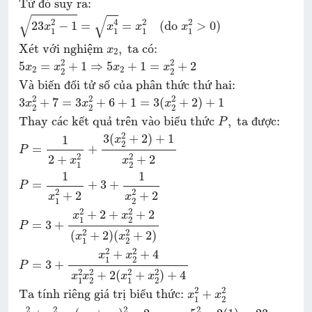
T
ừ
đ
ó
 suy ra:
√
√
2
4
2
2
23
−
1
=
=
(
do 
>
0
)
x
x
x
x
1
1
1
1
X
é
t v
ớ
i nghi
ệ
m 
,
 ta c
ó
:
x
2
2
2
5
=
+
1
⇒
5
+
1
=
+
2
x
x
x
x
2
2
2
2
V
à
 bi
ế
n 
đ
ổ
i t
ử
 s
ố
 c
ủ
a ph
â
n th
ứ
c th
ứ
 hai:
2
2
2
3
+
7
=
3
+
6
+
1
=
3
(
+
2
)
+
1
x
x
x
2
2
2
Thay c
á
c k
ế
t qu
ả
 tr
ê
n v
à
o bi
ể
u th
ứ
c 
,
 ta 
đ
ư
ợ
c:
P
2
3
(
+
2
)
+
1
1
x
2
=
+
P
2
2
2
+
+
2
x
x
1
2
1
1
=
+
3
+
P
2
2
+
2
+
2
x
x
1
2
2
2
+
2
+
+
2
x
x
1
2
=
3
+
P
2
2
(
+
2
)
(
+
2
)
x
x
1
2
2
2
+
+
4
x
x
1
2
=
3
+
P
2
2
2
2
+
2
(
+
)
+
4
x
x
x
x
1
2
1
2
2
2
Ta t
í
nh ri
ê
ng gi
á
 tr
ị
 bi
ể
u th
ứ
c: 
+
x
x
1
2
2
2
2
2