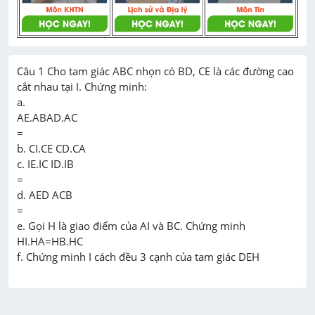
Câu 1 Cho tam giác ABC nhọn có BD, CE là các đường cao

cắt nhau tại I. Chứng minh:

a.

AE.ABAD.AC

=

b. CI.CE CD.CA

c. IE.IC ID.IB

=

d. AED ACB

=

e. Gọi H là giao điểm của AI và BC. Chứng minh 
HI.HA=HB.HC
