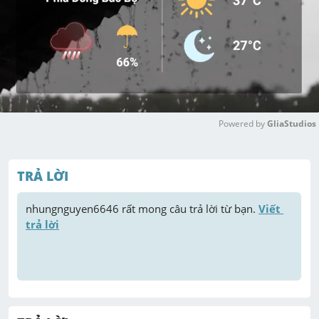
Powered by 
GliaStudios
M
u
TRẢ LỜI
t
e
nhungnguyen6646
 rất mong câu trả lời từ bạn. 
Viết 
trả lời