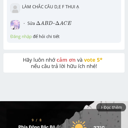
LÀM CHẮC CÂU D,E F THUI Ạ
Δ
A
B
D
~
Δ
A
C
E
⋅
⋅
 Sửa 
Δ
~
Δ
A
B
D
A
C
E
Đăng nhập
 để hỏi chi tiết
Hãy luôn nhớ 
cảm ơn
 và 
vote 5* 
nếu câu trả lời hữu ích nhé!
Đọc thêm
arrow_forward_ios