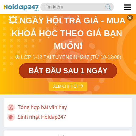
💥 NGÀY HỘI TRẢ GIÁ - MUA 
KHOÁ HỌC THEO GIÁ BẠN 
MUỐN❗
🎯 LỚP 1-12 TẠI TUYENSINH247 (TỪ 10-12/08)
BẮT ĐẦU SAU 1 NGÀY
XEM CHI TIẾT
Tổng hợp bài văn hay
Sinh nhật Hoidap247