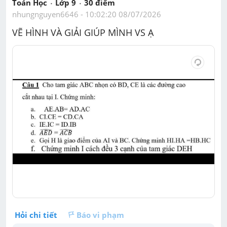
Toán Học
Lớp 9
30
 điểm 
nhungnguyen6646
 - 
10:02:20 08/07/2026
VẼ HÌNH VÀ GIẢI GIÚP MÌNH VS Ạ 
Hỏi chi tiết
Báo vi phạm