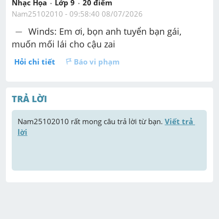
Nhạc Họa
Lớp 9
20
 điểm 
Nam25102010
 - 
09:58:40 08/07/2026
-
−
 Winds: 
Em ơi, bọn anh tuyển bạn gái, 
muốn mối lái cho cậu zai
Hỏi chi tiết
Báo vi phạm
TRẢ LỜI
Nam25102010
 rất mong câu trả lời từ bạn. 
Viết trả 
lời