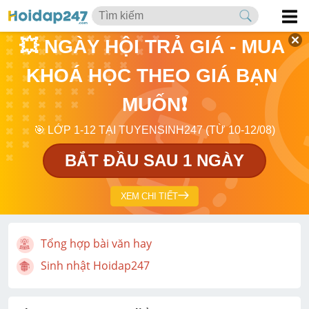
💥 NGÀY HỘI TRẢ GIÁ - MUA 
KHOÁ HỌC THEO GIÁ BẠN 
MUỐN❗
🎯 LỚP 1-12 TẠI TUYENSINH247 (TỪ 10-12/08)
BẮT ĐẦU SAU 1 NGÀY
XEM CHI TIẾT
Tổng hợp bài văn hay
Sinh nhật Hoidap247