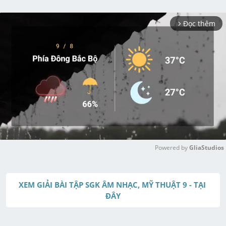
Đọc thêm
arrow_forward_ios
Powered by 
GliaStudios
M
u
XEM GIẢI BÀI TẬP SGK ÂM NHẠC, MỸ THUẬT 9 - TẠI 
t
ĐÂY
e