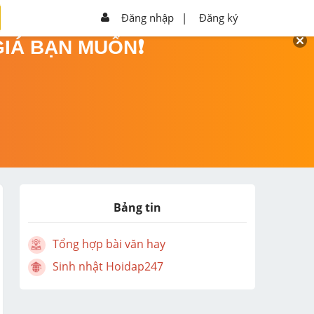
Đăng nhập
|
Đăng ký
GIÁ BẠN MUỐN❗
Bảng tin
Tổng hợp bài văn hay
Sinh nhật Hoidap247