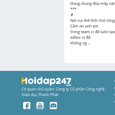
Dùng chung đũa mấy năm
***

✗

Nói vui thế thôi chứ cũng
Cảm ơn anh em

trong team vì đã luôn t
editor vì đã

không ng ...
Cơ quan chủ quản: Công ty Cổ phần Công nghệ 
Giáo dục Thành Phát