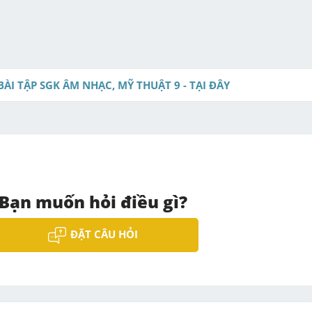
M
u
t
e
BÀI TẬP SGK ÂM NHẠC, MỸ THUẬT 9 - TẠI ĐÂY
Bạn muốn hỏi điều gì?
ĐẶT CÂU HỎI