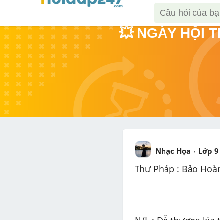
💥 NGÀY HỘI 
Nhạc Họa
Lớp 9
Thư Pháp : Bảo Hoa
-
−