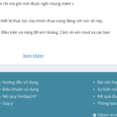
 rồi mà giờ mới được ngồi chung mâm c

 biết là thực lực của mình chưa xứng đáng với con số này. 
ạo điều kiện và nâng đỡ em Hoàng. Cảm ơn em mod và các bạn 
Xem thêm
Hướng dẫn sử dụng
 Bài văn ha
Điều khoản sử dụng
Sự kiện nó
Nội quy hoidap247
Kết quả đu
Góp ý
Thông báo
Inbox: m.