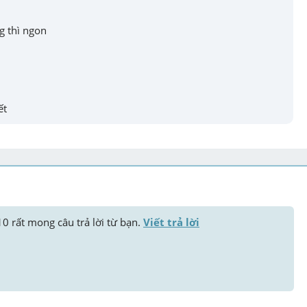
 thì ngon

ết
10
 rất mong câu trả lời từ bạn. 
Viết trả lời