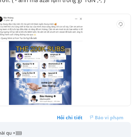
rờii. ( - ảnh mà azai lụm trong gr TGN ;-; )
Hỏi chi tiết
Báo vi phạm
̀i qu =)))))