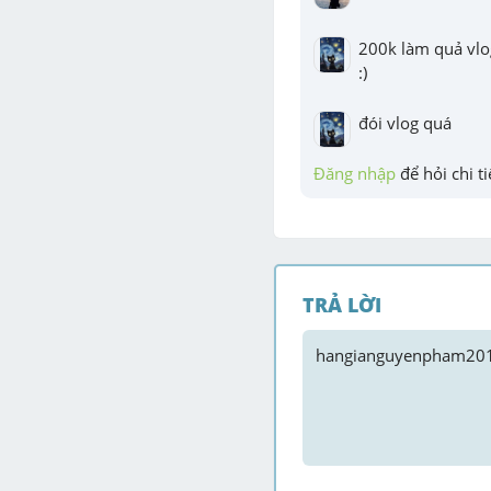
200k làm quả vlog
:)
đói vlog quá
Đăng nhập
 để hỏi chi ti
TRẢ LỜI
hangianguyenpham20