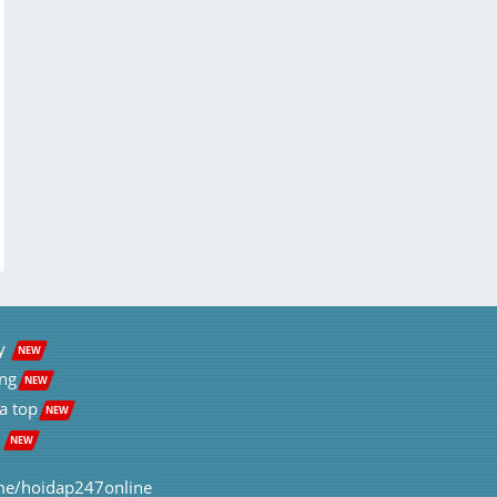
y  
NEW
ng
NEW
a top
NEW
 
NEW
me/hoidap247online