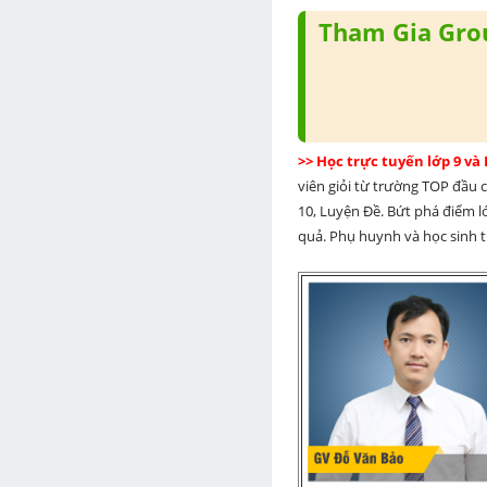
Tham Gia Grou
>> Học trực tuyến lớp 9 và
viên giỏi từ trường TOP đầu cả
10, Luyện Đề. Bứt phá điểm lớ
quả. Phụ huynh và học sinh th