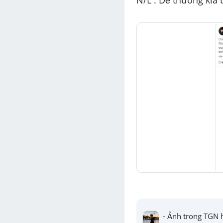
N/L : Dễ thương kìa t
- Ảnh trong TGN ha