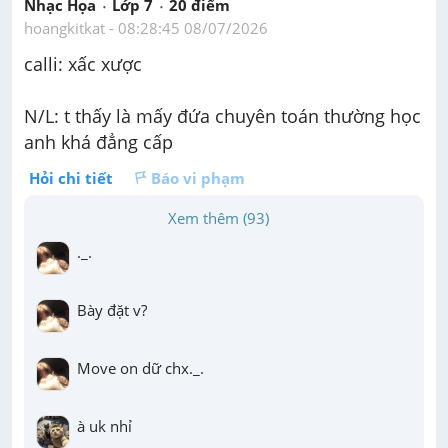
Nhạc Họa
Lớp 7
20
 điểm 
hoangkitkat
 - 
08:28:45 08/07/2026
calli: xấc xược
N/L: t thấy là mấy đứa chuyên toán thường học 
anh khá đẳng cấp 
Hỏi chi tiết
Báo vi phạm
Xem thêm (93)
._.
Bày đặt v?
Move on dữ chx._.
à uk nhỉ