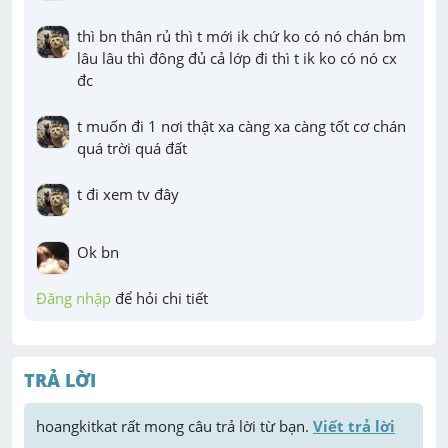
thì bn thân rủ thì t mới ik chứ ko có nó chán bm

lâu lâu thì đông đủ cả lớp đi thì t ik ko có nó cx 
đc
t muốn đi 1 nơi thật xa càng xa càng tốt cơ chán 
quá trời quá đất
t đi xem tv đây
Ok bn
Đăng nhập
 để hỏi chi tiết
TRẢ LỜI
hoangkitkat
 rất mong câu trả lời từ bạn. 
Viết trả lời