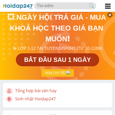
💥 NGÀY HỘI TRẢ GIÁ - MUA 
KHOÁ HỌC THEO GIÁ BẠN 
MUỐN❗
🎯 LỚP 1-12 TẠI TUYENSINH247 (TỪ 10-12/08)
BẮT ĐẦU SAU 1 NGÀY
XEM CHI TIẾT
Tổng hợp bài văn hay
Sinh nhật Hoidap247