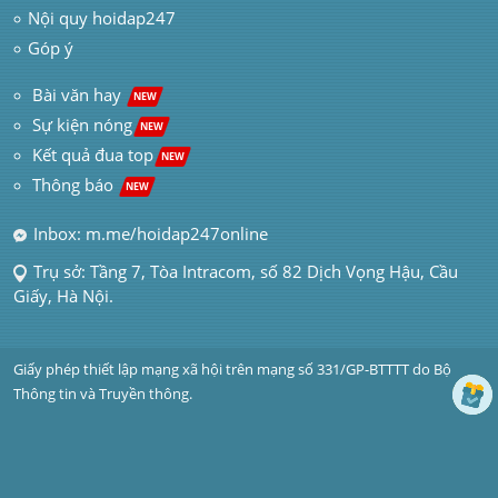
Nội quy hoidap247
Góp ý
 Bài văn hay  
NEW
Sự kiện nóng
NEW
Kết quả đua top
NEW
Thông báo 
NEW
Inbox: m.me/hoidap247online
Trụ sở: Tầng 7, Tòa Intracom, số 82 Dịch Vọng Hậu, Cầu 
Giấy, Hà Nội.
Giấy phép thiết lập mạng xã hội trên mạng số 331/GP-BTTTT do Bộ 
Thông tin và Truyền thông.