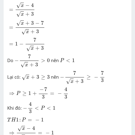
=
x
-
4
x
+
3
−
4
√
x
=
+
3
√
x
=
x
+
3
-
7
x
+
3
+
3
−
7
√
x
=
+
3
√
x
=
1
-
7
x
+
3
7
=
1
−
+
3
√
x
-
7
x
+
3
>
0
7
P
<
1
Do
−
>
0
nên
<
1
P
+
3
√
x
-
7
x
+
3
≥
-
7
3
7
7
x
+
3
≥
3
Lại có:
+
3
≥
3
nên
−
≥
−
√
x
3
+
3
√
x
⇒
P
≥
1
+
-
7
3
=
-
4
3
4
−
7
⇒
≥
1
+
=
−
P
3
3
-
4
3
<
P
<
1
4
Khi đó:
−
<
<
1
P
3
T
H
1
:
P
=
-
1
1
:
=
−
1
T
H
P
⇒
x
-
4
x
+
3
=
-
1
−
4
√
x
⇒
=
−
1