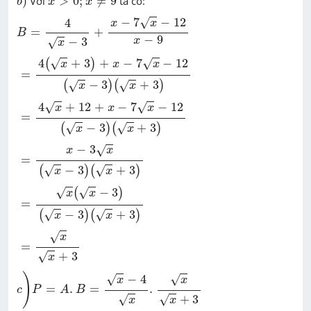
)
Với
>
0
;
≠
9
ta có:
b
x
x
B
=
4
x
-
3
+
x
-
7
x
-
12
x
-
9
−
7
−
12
√
4
x
x
=
+
B
−
9
x
−
3
√
x
=
4
(
x
+
3
)
+
x
-
7
x
-
12
(
x
-
3
)
(
x
+
3
)
4
+
3
+
−
7
−
12
√
√
(
)
x
x
x
=
−
3
+
3
√
√
(
)
(
)
x
x
=
4
x
+
12
+
x
-
7
x
-
12
(
x
-
3
)
(
x
+
3
)
4
+
12
+
−
7
−
12
√
√
x
x
x
=
−
3
+
3
√
√
(
)
(
)
x
x
=
x
-
3
x
(
x
-
3
)
(
x
+
3
)
−
3
√
x
x
=
−
3
+
3
√
√
(
)
(
)
x
x
=
x
(
x
-
3
)
(
x
-
3
)
(
x
+
3
)
−
3
√
√
(
)
x
x
=
−
3
+
3
√
√
(
)
(
)
x
x
=
x
x
+
3
√
x
=
+
3
√
x
c
)
P
=
A
.
B
=
x
-
4
x
.
x
x
+
3
)
−
4
√
√
x
x
=
.
=
.
c
P
A
B
+
3
√
√
x
x