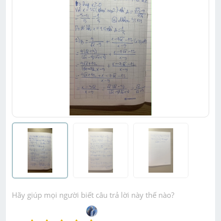
Hãy giúp mọi người biết câu trả lời này thế nào?