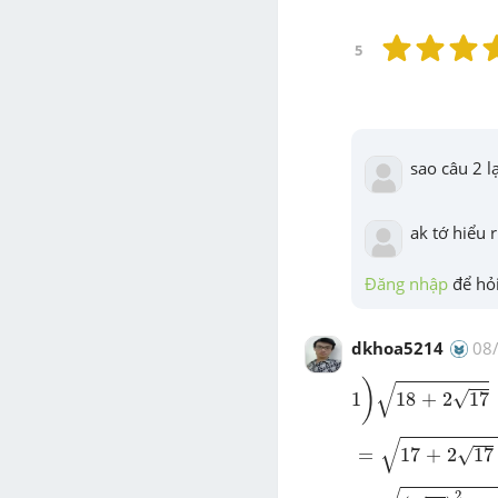
5
sao câu 2 l
ak tớ hiểu r
Đăng nhập
 để hỏi
dkhoa5214
08
1
)
18
+
2
17
)
√
√
1
18
+
2
17
=
17
+
2
17
+
1
√
√
=
17
+
2
17
=
(
17
)
2
+
2
.
17
.1
+
1
2