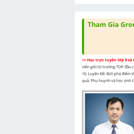
Tham Gia Grou
>> Học trực tuyến lớp 9 và
viên giỏi từ trường TOP đầu cả
10, Luyện Đề. Bứt phá điểm lớ
quả. Phụ huynh và học sinh th