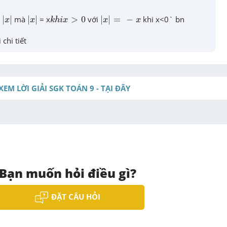
|
|
x
|
k
h
i
x
>
0
|
x
|
=
-
x
|
|
 mà 
|
|
 = x
>
0
 với 
|
|
=
−
 khi x<0` bn
x
x
k
h
i
x
x
x
 chi tiết
XEM LỜI GIẢI SGK TOÁN 9 - TẠI ĐÂY
Bạn muốn hỏi điều gì?
ĐẶT CÂU HỎI