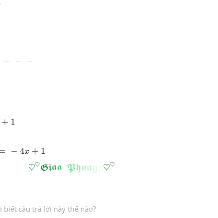
−
−
−
+
1
=
−
4
+
1
x
♡
♡
𝕲
𝖎
𝖆
𝖆
𝕻
𝖍
𝖔
𝖓
𝖌
𝖌
♡
♡
♡
♡
♡
♡
G
i
a
a
P
h
o
n
g
g
biết câu trả lời này thế nào?