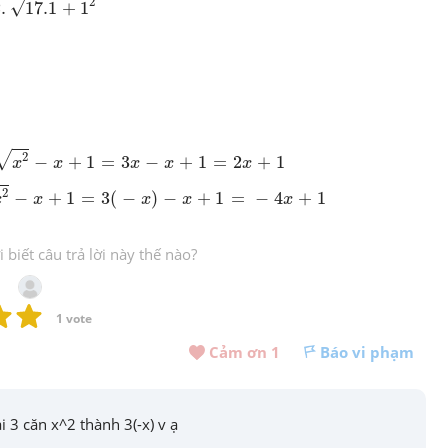
2
√
2
.
17
.1
+
1
x
2
-
x
+
1
=
3
x
-
x
+
1
=
2
x
+
1
2
√
−
+
1
=
3
−
+
1
=
2
+
1
x
x
x
x
x
-
x
+
1
=
3
(
-
x
)
-
x
+
1
=
-
4
x
+
1
2
−
+
1
=
3
(
−
)
−
+
1
=
−
4
+
1
x
x
x
x
x
biết câu trả lời này thế nào?
1
 vote
Cảm ơn 
1
Báo vi phạm
ại 3 căn x^2 thành 3(-x) v ạ