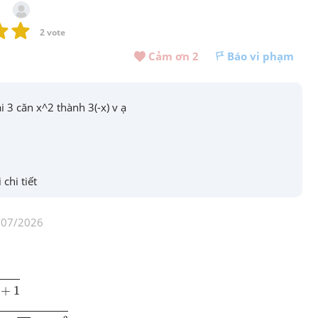
2
 vote
Cảm ơn 
2
Báo vi phạm
ại 3 căn x^2 thành 3(-x) v ạ
 chi tiết
/07/2026
+
1
2