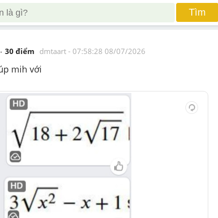
Tìm
30
 điểm 
dmtaart
 - 
07:58:28 08/07/2026
úp mih với