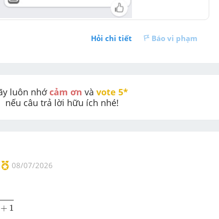
Hỏi chi tiết
Báo vi phạm
ãy luôn nhớ 
cảm ơn
 và 
vote 5* 
nếu câu trả lời hữu ích nhé!
08/07/2026
+
1