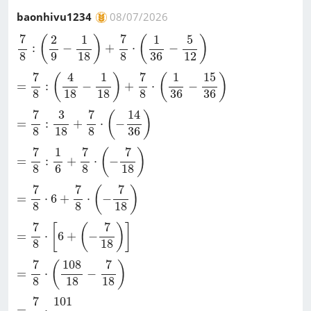
baonhivu1234
08/07/2026
7
8
:
(
2
9
−
1
18
)
+
7
8
⋅
(
1
36
−
5
12
)
7
7
2
1
1
5
(
)
(
)
:
−
+
⋅
−
8
9
18
8
36
12
=
7
8
:
(
4
18
−
1
18
)
+
7
8
⋅
(
1
36
−
15
36
)
4
7
7
1
1
15
(
)
(
)
=
:
−
+
⋅
−
8
18
18
8
36
36
=
7
8
:
3
18
+
7
8
⋅
(
−
14
36
)
14
7
7
3
(
)
=
:
+
⋅
−
8
18
8
36
=
7
8
:
1
6
+
7
8
⋅
(
−
7
18
)
7
7
7
1
(
)
=
:
+
⋅
−
8
6
8
18
=
7
8
⋅
6
+
7
8
⋅
(
−
7
18
)
7
7
7
(
)
=
⋅
6
+
⋅
−
8
8
18
=
7
8
⋅
[
6
+
(
−
7
18
)
]
7
7
[
(
)
]
=
⋅
6
+
−
8
18
=
7
8
⋅
(
108
18
−
7
18
)
7
7
108
(
)
=
⋅
−
8
18
18
=
7
8
⋅
101
18
7
101
=
⋅