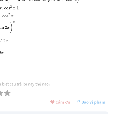
s
2
x
.1
2
.
cos
.1
x
x
2
x
2
.
cos
x
x
2
2
)
sin
2
x
2
n
2
x
2
x
biết câu trả lời này thế nào?
Cảm ơn 
Báo vi phạm