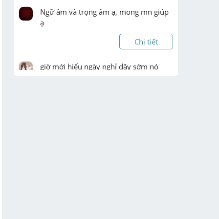
Ngữ âm và trọng âm ạ, mong mn giúp 
ạ
Chi tiết
giờ mới hiểu ngày nghỉ dậy sớm nó 
buồn ngủ j đâu ko á
Chi tiết
Bài 1: Cho tam giác ABC vuông tại A có 
AB < AC đường cao AH và trung tuyến 
AB. Gọi D, E lần lượt là hình chiếu của E 
trên AB, AC. O là giao điểm của AE và 
DF.

a) Chứng minh ADEF là hình chữ nhật

b) ...
Chi tiết