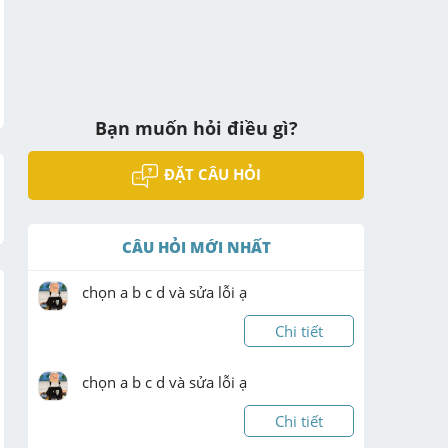
Bạn muốn hỏi điều gì?
ĐẶT CÂU HỎI
CÂU HỎI MỚI NHẤT
chọn a b c d và sửa lỗi ạ
Chi tiết
chọn a b c d và sửa lỗi ạ
Chi tiết