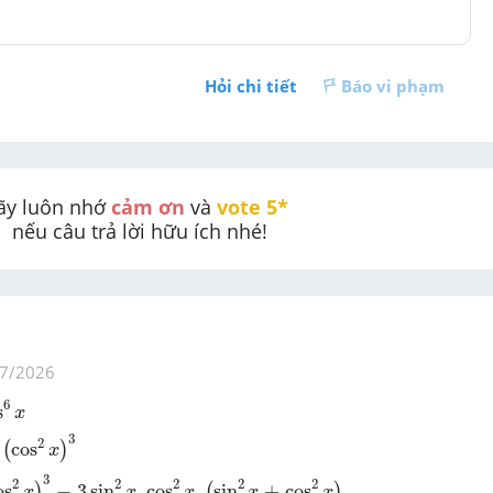
Hỏi chi tiết
Báo vi phạm
ãy luôn nhớ 
cảm ơn
 và 
vote 5* 
nếu câu trả lời hữu ích nhé!
7/2026
6
s
x
s
2
x
)
3
3
2
cos
(
)
x
x
)
3
-
3
sin
2
x
.
cos
2
x
.
(
sin
2
x
+
cos
2
x
)
3
2
2
2
2
2
os
−
3
sin
.
cos
.
sin
+
cos
)
(
)
x
x
x
x
x