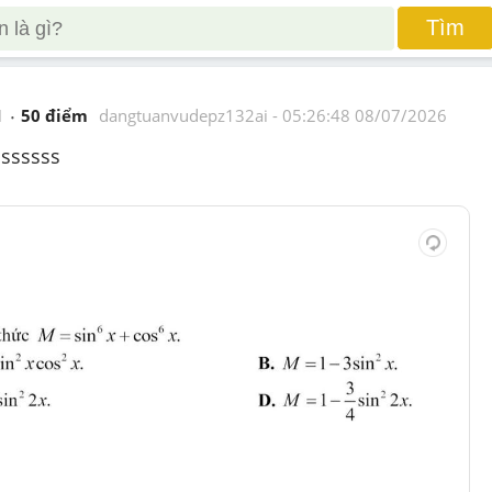
Tìm
1
50
 điểm 
dangtuanvudepz132ai
 - 
05:26:48 08/07/2026
sssssss