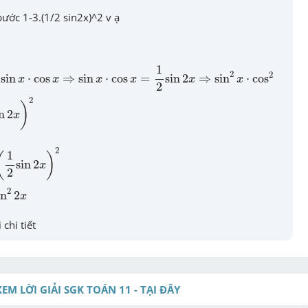
 bước 1-3.(1/2 sin2x)^2 v ạ
in
x
⋅
cos
x
⇒
sin
x
⋅
cos
x
=
1
2
sin
2
x
⇒
sin
2
x
⋅
cos
2
x
=
(
1
2
sin
2
x
)
2
1
2
2
sin
⋅
cos
⇒
sin
⋅
cos
=
sin
2
⇒
sin
⋅
cos
x
x
x
x
x
x
2
2
)
n
2
x
sin
2
x
)
2
2
1
(
)
sin
2
x
2
2
2
x
2
in
2
x
 chi tiết
XEM LỜI GIẢI SGK TOÁN 11 - TẠI ĐÂY