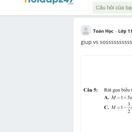
Toán Học
Lớp 1
giup vs sosssssssss