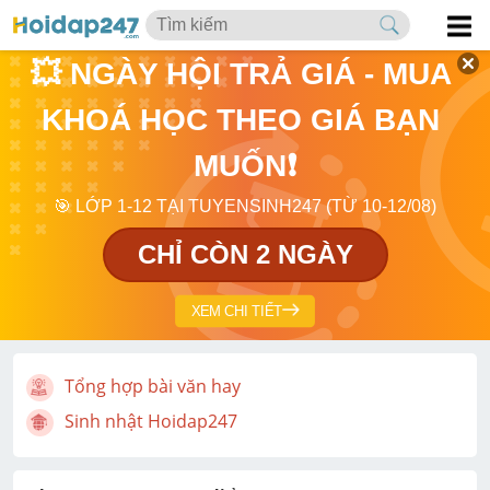
💥 NGÀY HỘI TRẢ GIÁ - MUA 
KHOÁ HỌC THEO GIÁ BẠN 
MUỐN❗
🎯 LỚP 1-12 TẠI TUYENSINH247 (TỪ 10-12/08)
CHỈ CÒN 2 NGÀY
XEM CHI TIẾT
Tổng hợp bài văn hay
Sinh nhật Hoidap247