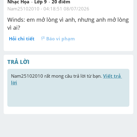
Nhạc Họa
Lớp 9
20
 điểm 
Nam25102010
 - 
04:18:51 08/07/2026
Winds: em mở lòng vì anh, nhưng anh mở lòng 
vì ai?
Hỏi chi tiết
Báo vi phạm
TRẢ LỜI
Nam25102010
 rất mong câu trả lời từ bạn. 
Viết trả 
lời