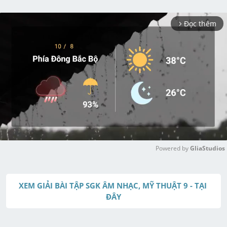
Đọc thêm
arrow_forward_ios
Powered by 
GliaStudios
M
u
XEM GIẢI BÀI TẬP SGK ÂM NHẠC, MỸ THUẬT 9 - TẠI 
t
ĐÂY
e