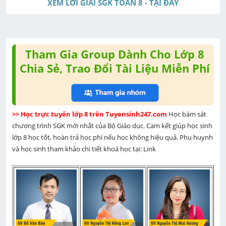
XEM LỜI GIẢI SGK TOÁN 8 - TẠI ĐÂY
Tham Gia Group Dành Cho Lớp 8
Chia Sẻ, Trao Đổi Tài Liệu Miễn Phí
>> Học trực tuyến lớp 8 trên Tuyensinh247.com 
Học bám sát 
chương trình SGK mới nhất của Bộ Giáo dục. Cam kết giúp học sinh 
lớp 8 học tốt, hoàn trả học phí nếu học không hiệu quả. Phụ huynh 
và học sinh tham khảo chi tiết khoá học tại: Link 