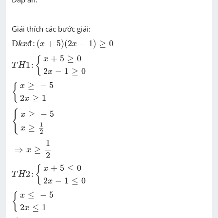
Giải thích các bước giải:
Đ
k
x
đ
:
(
x
+
5
)
(
2
x
-
1
)
≥
0
Đ
đ
:
(
+
5
)
(
2
−
1
)
≥
0
k
x
x
x
T
H
1
:
{
x
+
5
≥
0
2
x
-
1
≥
0
+
5
≥
0
{
x
1
:
T
H
2
−
1
≥
0
x
{
x
≥
-
5
2
x
≥
1
≥
−
5
{
x
2
≥
1
x
{
x
≥
-
5
x
≥
1
2
{
≥
−
5
x
1
≥
x
2
⇒
x
≥
1
2
1
⇒
≥
x
2
T
H
2
:
{
x
+
5
≤
0
2
x
-
1
≤
0
+
5
≤
0
{
x
2
:
T
H
2
−
1
≤
0
x
{
x
≤
-
5
2
x
≤
1
≤
−
5
{
x
2
≤
1
x
{
x
≤
-
5
x
≤
1
2