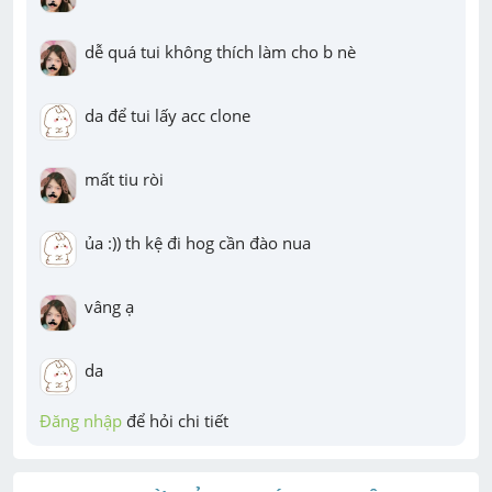
dễ quá tui không thích làm cho b nè
da để tui lấy acc clone
mất tiu ròi
ủa :)) th kệ đi hog cần đào nua
vâng ạ
da
Đăng nhập
 để hỏi chi tiết