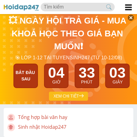
💥 NGÀY HỘI TRẢ GIÁ - MUA 
KHOÁ HỌC THEO GIÁ BẠN 
MUỐN❗
🎯 LỚP 1-12 TẠI TUYENSINH247 (TỪ 10-12/08)
04
33
03
BẮT ĐẦU 
SAU
GIỜ
PHÚT
GIÂY
XEM CHI TIẾT
Tổng hợp bài văn hay
Sinh nhật Hoidap247