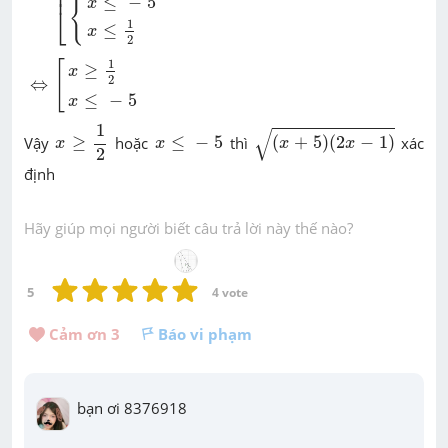
⎢

⎢
{
≤
−
5
x
⎣
1
≤
x
2
⇔
[
x
≥
1
2
x
≤
-
5
1
[
≥
x
2
⇔
≤
−
5
x
x
≥
1
2
(
x
+
5
)
(
2
x
-
1
)
1
√
x
≤
-
5
Vậy
≥
hoặc
≤
−
5
thì
(
+
5
)
(
2
−
1
)
xác
x
x
x
x
2
định
Hãy giúp mọi người biết câu trả lời này thế nào?
5
4
 vote
Cảm ơn 
3
Báo vi phạm
bạn ơi 8376918