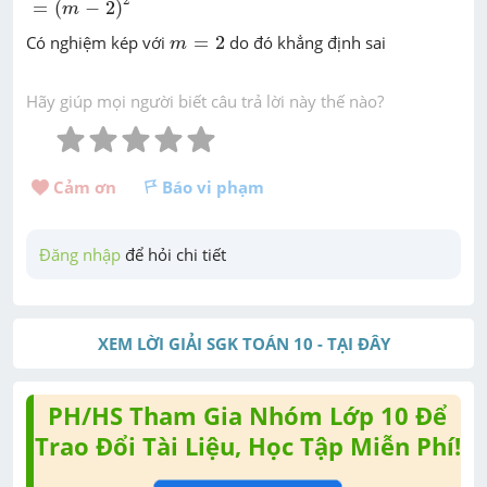
=
(
−
2
)
m
m
=
2
Có nghiệm kép với
=
2
do đó khẳng định sai
m
Hãy giúp mọi người biết câu trả lời này thế nào?
Cảm ơn 
Báo vi phạm
Đăng nhập
 để hỏi chi tiết
XEM LỜI GIẢI SGK TOÁN 10 - TẠI ĐÂY
PH/HS Tham Gia Nhóm Lớp 10 Để
Trao Đổi Tài Liệu, Học Tập Miễn Phí!