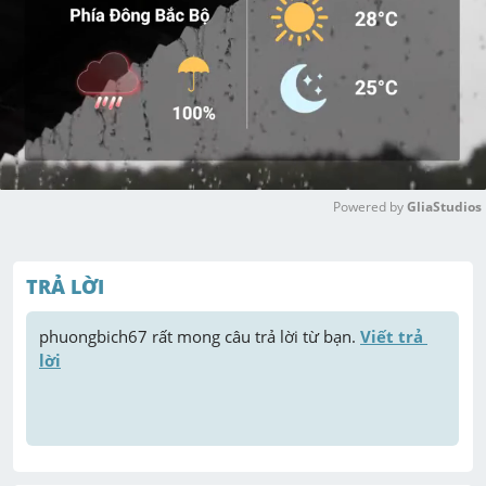
Powered by 
GliaStudios
M
u
TRẢ LỜI
t
e
phuongbich67
 rất mong câu trả lời từ bạn. 
Viết trả 
lời