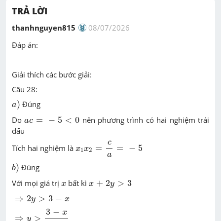
TRẢ LỜI
thanhnguyen815
08/07/2026
Đáp án:
Giải thích các bước giải:
Câu 28:
a
)
)
Đúng
a
a
c
=
-
5
<
0
Do
=
−
5
<
0
nên phương trình có hai nghiệm trái
a
c
dấu
x
1
x
2
=
c
a
=
-
5
c
Tích hai nghiệm là
=
=
−
5
x
x
1
2
a
b
)
)
Đúng
b
x
+
2
y
>
3
x
Với mọi giá trị
bất kì
+
2
>
3
x
x
y
⇒
2
y
>
3
-
x
⇒
2
>
3
−
y
x
⇒
y
>
3
-
x
2
3
−
x
⇒
>
y