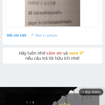
Hỏi chi tiết
Báo vi phạm
Hãy luôn nhớ 
cảm ơn
 và 
vote 5* 
nếu câu trả lời hữu ích nhé!
Đọc thêm
arrow_forward_ios